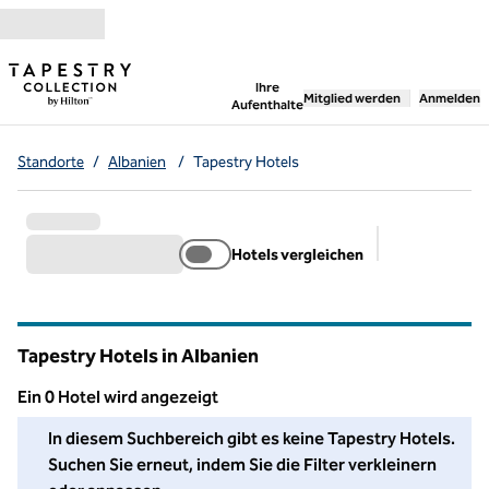
Weiter zum Inhalt
,
öffnet neue Registerka
Ihre
Mitglied werden
Anmelden
Aufenthalte
Standorte
/
Albanien
/
Tapestry Hotels
Hotels vergleichen
Empfohlene Fi
Tapestry Hotels in Albanien
Ein 0 Hotel wird angezeigt
Wir konnten in diesem Bereich kein Hotel für Sie finden. Pass
In diesem Suchbereich gibt es keine Tapestry Hotels.
Suchen Sie erneut, indem Sie die Filter verkleinern