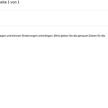
rige Seite, 1 von 1
Nächste Seite, 1 von 1
eite
1 von 1
Seite 1 von 1
 Tagen und können Änderungen unterliegen. Bitte geben Sie die genauen Daten für die