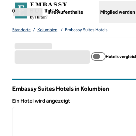
Weiter zum Inhalt
,
öffnet neue Registerkarte
0
Ihre Aufenthalte
Mitglied werden
Standorte
/
Kolumbien
/
Embassy Suites Hotels
Hotels verglei
Embassy Suites Hotels in Kolumbien
Ein Hotel wird angezeigt
1
Ein Hotel wird angezeigt
Vorheriges Bild
1 von 12