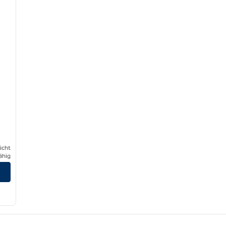
icht
ähig
gen