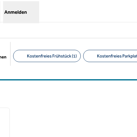
Anmelden
Kostenfreies Frühstück (1)
Kostenfreies Parkplat
chen
Empfohlene Filter
/
12
nächstes Bild