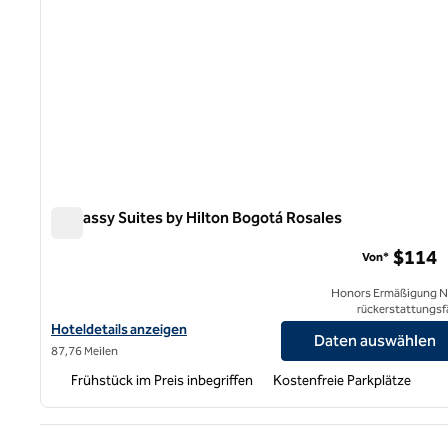
Embassy Suites by Hilton Bogotá Rosales
Embassy Suites by Hilton Bogotá Rosales
$114
Von*
Honors Ermäßigung N
rückerstattungsf
Hoteldetails für Embassy Suites by Hilton Bogotá Rosales anzei
Hoteldetails anzeigen
Daten auswählen
87,76 Meilen
Frühstück im Preis inbegriffen
Kostenfreie Parkplätze