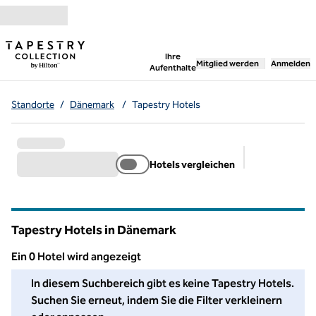
Weiter zum Inhalt
,
öffnet neue Registerka
Ihre
Mitglied werden
Anmelden
Aufenthalte
Standorte
/
Dänemark
/
Tapestry Hotels
Hotels vergleichen
Empfohlene Fi
Tapestry Hotels in Dänemark
Ein 0 Hotel wird angezeigt
Wir konnten in diesem Bereich kein Hotel für Sie finden. Pass
In diesem Suchbereich gibt es keine Tapestry Hotels.
Suchen Sie erneut, indem Sie die Filter verkleinern