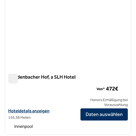
Breidenbacher Hof, a SLH Hotel
Breidenbacher Hof, a SLH Hotel
472€
Von*
Honors Ermäßigung bei
Vorauszahlung
Hoteldetails für Breidenbacher Hof, a SLH Hotel anzeigen
Hoteldetails anzeigen
Daten auswählen
156,38 Meilen
Innenpool
1
/
10