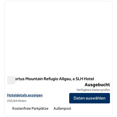
Vorheriges Bild
nächste
1 von 10
Hubertus Mountain Refugio Allgau, a SLH Hotel
Hubertus Mountain Refugio Allgau, a SLH Hotel
Ausgebucht
Verfügbare Daten prüfen
Hoteldetails für das Hubertus Mountain Refugio Allgau Hotel anzeig
Hoteldetails anzeigen
Daten auswählen
250,84 Meilen
Kostenfreie Parkplätze
Außenpool