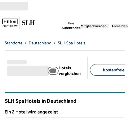
Weiter zum Inhalt
,
öffnet neue Registerka
Ihre
Mitglied werden
Anmelden
Aufenthalte
Standorte
/
Deutschland
/
SLH Spa Hotels
Hotels
Kostenfreies Pa
vergleichen
Empfohlene Filter
SLH Spa Hotels in Deutschland
Ein 2 Hotel wird angezeigt
1
/
10
Ein 2 Hotel wird angezeigt
Vorheriges Bild
nächste
1 von 10