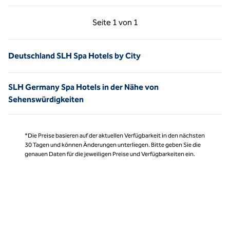
Vorherige Seite, 1 von 1
Nächste Seite, 1 von
Seite
1 von 1
Seite 1 von 1
Deutschland SLH Spa Hotels by City
SLH Germany Spa Hotels in der Nähe von
Sehenswürdigkeiten
*Die Preise basieren auf der aktuellen Verfügbarkeit in den nächsten
30 Tagen und können Änderungen unterliegen. Bitte geben Sie die
genauen Daten für die jeweiligen Preise und Verfügbarkeiten ein.