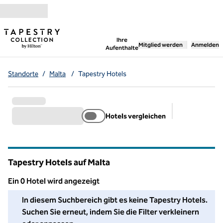
Weiter zum Inhalt
,
öffnet neue Registerka
Ihre
Mitglied werden
Anmelden
Aufenthalte
Standorte
/
Malta
/
Tapestry Hotels
Hotels vergleichen
Empfohlene Fi
Tapestry Hotels auf Malta
Ein 0 Hotel wird angezeigt
Wir konnten in diesem Bereich kein Hotel für Sie finden. Pass
In diesem Suchbereich gibt es keine Tapestry Hotels.
Suchen Sie erneut, indem Sie die Filter verkleinern