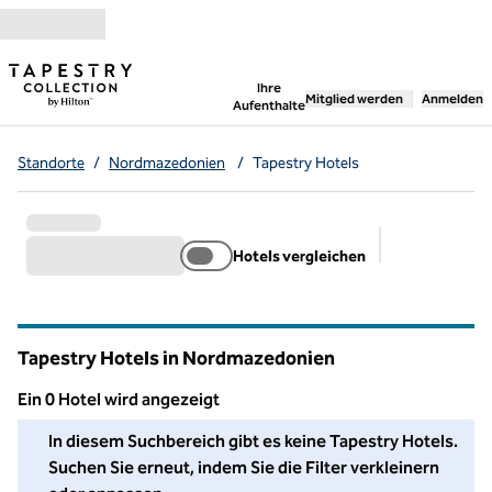
Weiter zum Inhalt
,
öffnet neue Registerka
Ihre
Mitglied werden
Anmelden
Aufenthalte
Standorte
/
Nordmazedonien
/
Tapestry Hotels
Hotels vergleichen
Empfohlene Fi
Tapestry Hotels in Nordmazedonien
Ein 0 Hotel wird angezeigt
Wir konnten in diesem Bereich kein Hotel für Sie finden. Pass
In diesem Suchbereich gibt es keine Tapestry Hotels.
Suchen Sie erneut, indem Sie die Filter verkleinern