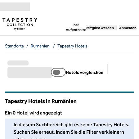
Weiter zum Inhalt
,
öffnet neue Registerka
Ihre
Mitglied werden
Anmelden
Aufenthalte
Standorte
/
Rumänien
/
Tapestry Hotels
Hotels vergleichen
Empfohlene Fi
Tapestry Hotels in Rumänien
Ein 0 Hotel wird angezeigt
Wir konnten in diesem Bereich kein Hotel für Sie finden. Pass
In diesem Suchbereich gibt es keine Tapestry Hotels.
Suchen Sie erneut, indem Sie die Filter verkleinern