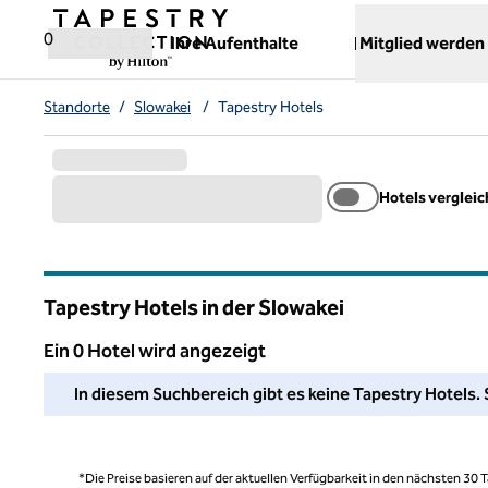
Weiter zum Inhalt
,
öffnet neue Registerkarte
0
Ihre Aufenthalte
Mitglied werden
Standorte
/
Slowakei
/
Tapestry Hotels
Hotels verglei
Tapestry Hotels in der Slowakei
Ein 0 Hotel wird angezeigt
Wir konnten in diesem Bereich kein Hotel für Sie finden. P
In diesem Suchbereich gibt es keine Tapestry Hotels. 
*Die Preise basieren auf der aktuellen Verfügbarkeit in den nächsten 30