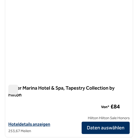
Dover Marina Hotel & Spa, Tapestry Collection by
Hilton
Dover Marina Hotel & Spa, Tapestry Collection by Hilton
£84
Von*
Hilton Hilton Sale Honors
Hoteldetails für Dover Marina Hotel & Spa, Tapestry Collection by Hi
Hoteldetails anzeigen
Daten auswählen
253,67 Meilen