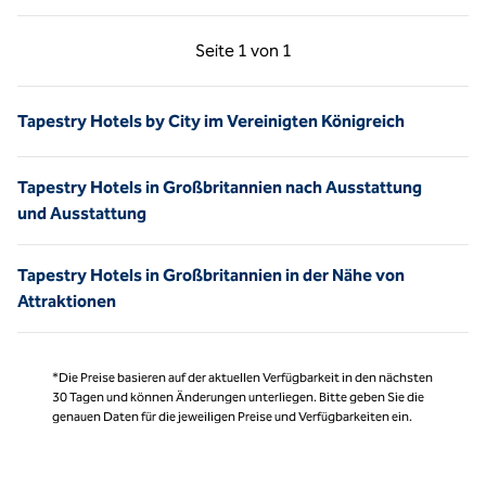
Vorherige Seite, 1 von 1
Nächste Seite, 1 von
Seite
1 von 1
Seite 1 von 1
Tapestry Hotels by City im Vereinigten Königreich
Tapestry Hotels in Großbritannien nach Ausstattung
und Ausstattung
Tapestry Hotels in Großbritannien in der Nähe von
Attraktionen
*Die Preise basieren auf der aktuellen Verfügbarkeit in den nächsten
30 Tagen und können Änderungen unterliegen. Bitte geben Sie die
genauen Daten für die jeweiligen Preise und Verfügbarkeiten ein.