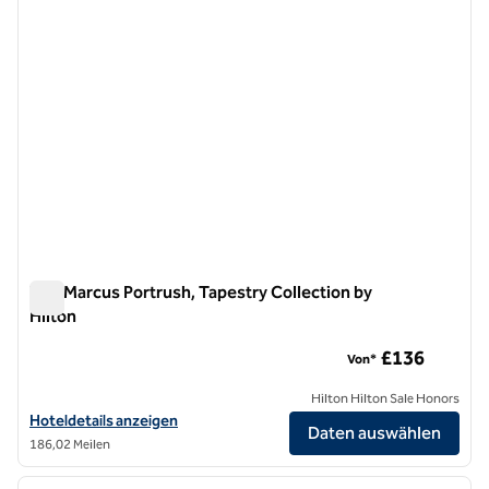
The Marcus Portrush, Tapestry Collection by
Hilton
The Marcus Portrush, Tapestry Collection by Hilton
£136
Von*
Hilton Hilton Sale Honors
Hoteldetails für The Marcus Portrush, Tapestry Collection by Hilton
Hoteldetails anzeigen
Daten auswählen
186,02 Meilen
1
/
12
Vorheriges Bild
nächste
1 von 12