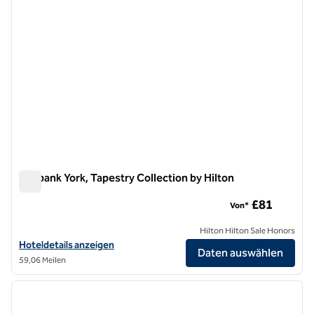
Elmbank York, Tapestry Collection by Hilton
Elmbank York, Tapestry Collection by Hilton
£81
Von*
Hilton Hilton Sale Honors
Hoteldetails für Elmbank York, Tapestry Collection by Hilton anzeige
Hoteldetails anzeigen
Daten auswählen
59,06 Meilen
1
/
12
Vorheriges Bild
nächste
1 von 12