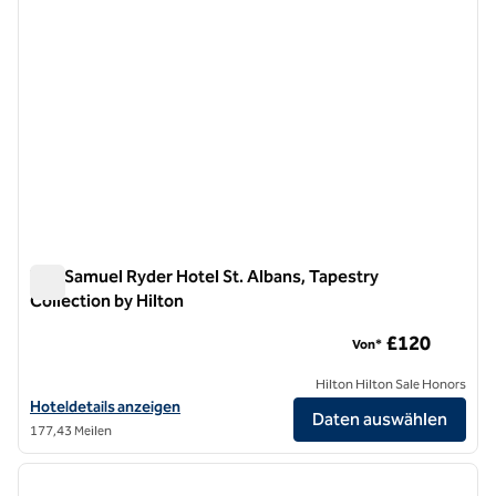
The Samuel Ryder Hotel St. Albans, Tapestry
Collection by Hilton
The Samuel Ryder Hotel St. Albans, Tapestry Collection by Hi
£120
Von*
Hilton Hilton Sale Honors
Hoteldetails für The Samuel Ryder Hotel St. Albans, Tapestry Collect
Hoteldetails anzeigen
Daten auswählen
177,43 Meilen
1
/
12
Vorheriges Bild
nächste
1 von 12