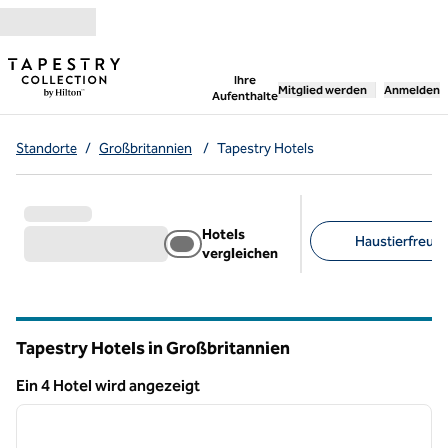
Weiter zum Inhalt
,
öffnet neue Registerka
Ihre
Mitglied werden
Anmelden
Aufenthalte
Standorte
/
Großbritannien
/
Tapestry Hotels
Hotels
Haustierfreundl
vergleichen
Empfohlene Filter
Tapestry Hotels in Großbritannien
Ein 4 Hotel wird angezeigt
1
/
13
Ein 4 Hotel wird angezeigt
Vorheriges Bild
nächste
1 von 13