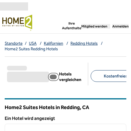
Weiter zum Inhalt
,
öffnet neue Registerka
Ihre
Mitglied werden
Anmelden
Aufenthalte
Standorte
/
USA
/
Kalifornien
/
Redding Hotels
/
Home2 Suites Redding Hotels
Hotels
Kostenfreies F
vergleichen
Empfohlene Filter
Home2 Suites Hotels in Redding,
CA
Kalifornien
Ein Hotel wird angezeigt
1
/
12
Ein Hotel wird angezeigt
Vorheriges Bild
nächste
1 von 12