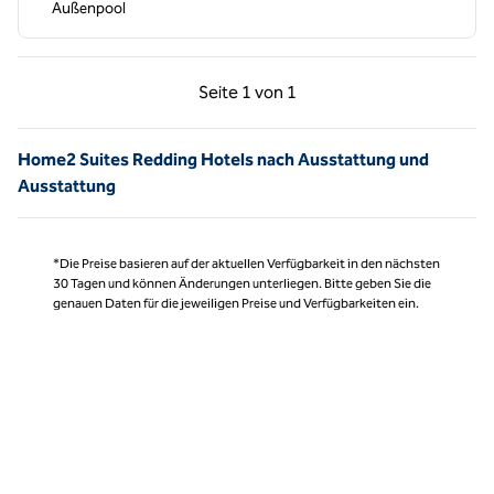
Außenpool
Vorherige Seite, 1 von 1
Nächste Seite, 1 von
Seite
1 von 1
Seite 1 von 1
Home2 Suites Redding Hotels nach Ausstattung und
Ausstattung
*Die Preise basieren auf der aktuellen Verfügbarkeit in den nächsten
30 Tagen und können Änderungen unterliegen. Bitte geben Sie die
genauen Daten für die jeweiligen Preise und Verfügbarkeiten ein.