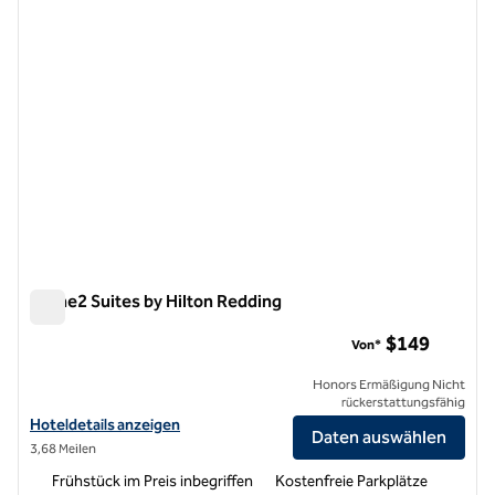
Home2 Suites by Hilton Redding
Home2 Suites by Hilton Redding
$149
Von*
Honors Ermäßigung Nicht
rückerstattungsfähig
Hoteldetails für Home2 Suites by Hilton Redding anzeigen
Hoteldetails anzeigen
Daten auswählen
3,68 Meilen
Frühstück im Preis inbegriffen
Kostenfreie Parkplätze