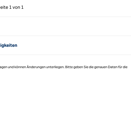
rige Seite, 1 von 1
Nächste Seite, 1 von 1
eite
1 von 1
Seite 1 von 1
igkeiten
 Tagen und können Änderungen unterliegen. Bitte geben Sie die genauen Daten für die