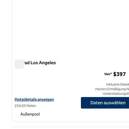
Conrad Los Angeles
Conrad Los Angeles
$397
Von*
Inklusive Gebü
Honors Ermäßigung N
rückerstattungsf
Hoteldetails für das Conrad Los Angeles anzeigen
Hoteldetails anzeigen
Daten auswählen
234,03 Meilen
Außenpool