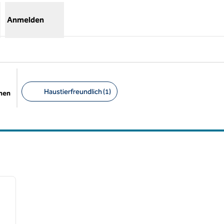
Anmelden
Haustierfreundlich (1)
chen
Empfohlene Filter
/
12
nächstes Bild