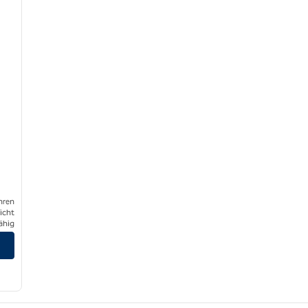
hren
icht
ähig