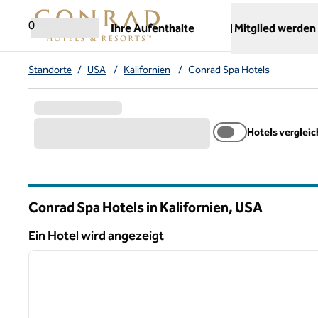
Weiter zum Inhalt
,
öffnet neue Registerkarte
0
Ihre Aufenthalte
Mitglied werden
Standorte
/
USA
/
Kalifornien
/
Conrad Spa Hotels
Hotels verglei
Conrad Spa Hotels in Kalifornien, USA
Ein Hotel wird angezeigt
1
Ein Hotel wird angezeigt
Vorheriges Bild
1 von 12