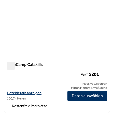
AutoCamp Catskills
AutoCamp Catskills
$201
Von*
Inklusive Gebühren
Hilton Honors Ermäßigung
Hoteldetails für AutoCamp Catskills anzeigen
Hoteldetails anzeigen
Daten auswählen
100,74 Meilen
Kostenfreie Parkplätze