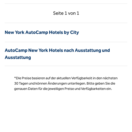
Vorherige Seite, 1 von 1
Nächste Seite, 1 von
Seite
1 von 1
Seite 1 von 1
New York AutoCamp Hotels by City
AutoCamp New York Hotels nach Ausstattung und
Ausstattung
*Die Preise basieren auf der aktuellen Verfügbarkeit in den nächsten
30 Tagen und können Änderungen unterliegen. Bitte geben Sie die
genauen Daten für die jeweiligen Preise und Verfügbarkeiten ein.