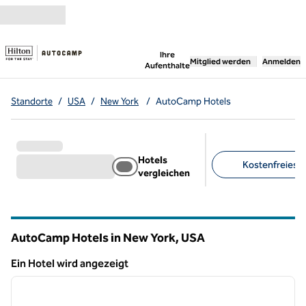
Weiter zum Inhalt
,
öffnet neue Registerka
Ihre
Mitglied werden
Anmelden
Aufenthalte
Standorte
/
USA
/
New York
/
AutoCamp Hotels
Hotels
Kostenfreies Pa
vergleichen
Empfohlene Filter
AutoCamp Hotels in New York, USA
Ein Hotel wird angezeigt
1
/
12
Ein Hotel wird angezeigt
Vorheriges Bild
nächste
1 von 12