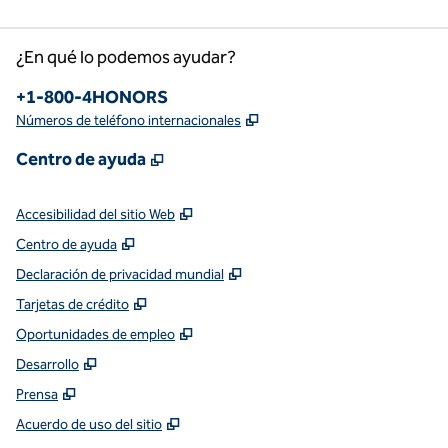
¿En qué lo podemos ayudar?
Teléfono
+1-800-4HONORS
,
Abre una pestaña nueva
Números de teléfono internacionales
,
Abre una pestaña nueva
Centro de ayuda
,
Abre una pestaña nueva
Accesibilidad del sitio Web
,
Abre una pestaña nueva
Centro de ayuda
,
Abre una pestaña nueva
Declaración de privacidad mundial
,
Abre una pestaña nueva
Tarjetas de crédito
,
Abre una pestaña nueva
Oportunidades de empleo
,
Abre una pestaña nueva
Desarrollo
,
Abre una pestaña nueva
Prensa
,
Abre una pestaña nueva
Acuerdo de uso del sitio