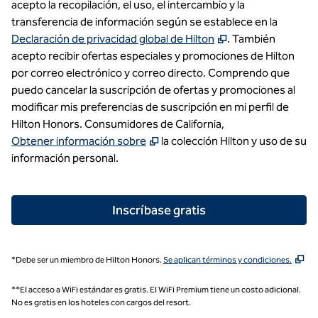
acepto la recopilación, el uso, el intercambio y la
transferencia de información según se establece en la
,
abre una pestaña
Declaración de privacidad global de Hilton
. También
acepto recibir ofertas especiales y promociones de Hilton
por correo electrónico y correo directo. Comprendo que
puedo cancelar la suscripción de ofertas y promociones al
modificar mis preferencias de suscripción en mi perfil de
Hilton Honors. Consumidores de California,
,
Se abre una nueva pestaña
Obtener información sobre
la colección Hilton y uso de su
información personal.
Inscríbase gratis
,
Ab
*Debe ser un miembro de Hilton Honors.
Se aplican términos y condiciones.
**El acceso a WiFi estándar es gratis. El WiFi Premium tiene un costo adicional.
No es gratis en los hoteles con cargos del resort.