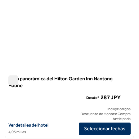
Área panorámica del Hilton Garden Inn Nantong
Haohe
Área panorámica del Hilton Garden Inn Nantong Haohe
287 JPY
Desde*
Incluye cargos
Descuento de Honors: Compra
Anticipada
Ver detalles del hotel Hilton Garden Inn Nantong Haohe Scenic Area
Ver detalles del hotel
Seleccionar fechas
4,05 millas
1
/
12