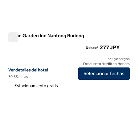
Hilton Garden Inn Nantong Rudong
Hilton Garden Inn Nantong Rudong
277 JPY
Desde*
Incluye cargos
Descuento de Hilton Honors
Ver detalles del hotel Hilton Garden Inn Nantong Rudong
Ver detalles del hotel
Seleccionar fechas
30,65 millas
Estacionamiento gratis
1
/
11
imagen anterior
siguie
1 de 11