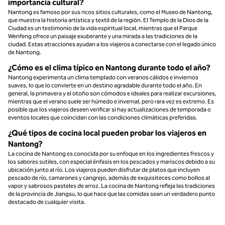
importancia cultural?
Nantong es famoso por sus ricos sitios culturales, como el Museo de Nantong,
que muestra la historia artística y textil de la región. El Templo de la Dios de la
Ciudad es un testimonio de la vida espiritual local, mientras que el Parque
Wenfeng ofrece un paisaje exuberante y una mirada a las tradiciones de la
ciudad. Estas atracciones ayudan a los viajeros a conectarse con el legado único
de Nantong.
¿Cómo es el clima típico en Nantong durante todo el año?
Nantong experimenta un clima templado con veranos cálidos e inviernos
suaves, lo que lo convierte en un destino agradable durante todo el año. En
general, la primavera y el otoño son cómodos e ideales para realizar excursiones,
mientras que el verano suele ser húmedo e invernal, pero rara vez es extremo. Es
posible que los viajeros deseen verificar si hay actualizaciones de temporada o
eventos locales que coincidan con las condiciones climáticas preferidas.
¿Qué tipos de cocina local pueden probar los viajeros en
Nantong?
La cocina de Nantong es conocida por su enfoque en los ingredientes frescos y
los sabores sutiles, con especial énfasis en los pescados y mariscos debido a su
ubicación junto al río. Los viajeros pueden disfrutar de platos que incluyen
pescado de río, camarones y cangrejo, además de exquisiteces como bollos al
vapor y sabrosos pasteles de arroz. La cocina de Nantong refleja las tradiciones
de la provincia de Jiangsu, lo que hace que las comidas sean un verdadero punto
destacado de cualquier visita.