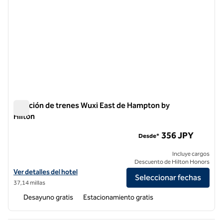
Estación de trenes Wuxi East de Hampton by
Hilton
Estación de trenes Wuxi East de Hampton by Hilton
356 JPY
Desde*
Incluye cargos
Descuento de Hilton Honors
Ver detalles del hotel Hampton by Hilton Wuxi East Railway Station
Ver detalles del hotel
Seleccionar fechas
37,14 millas
Desayuno gratis
Estacionamiento gratis