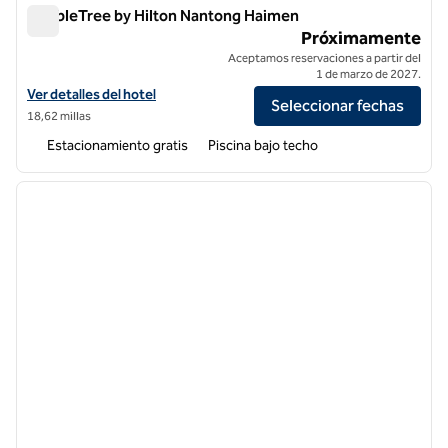
DoubleTree by Hilton Nantong Haimen
DoubleTree by Hilton Nantong Haimen
Próximamente
Aceptamos reservaciones a partir del
1 de marzo de 2027.
Ver detalles del hotel DoubleTree by Hilton Nantong Haimen
Ver detalles del hotel
Seleccionar fechas
18,62 millas
Estacionamiento gratis
Piscina bajo techo
1
/
7
imagen anterior
siguie
1 de 7