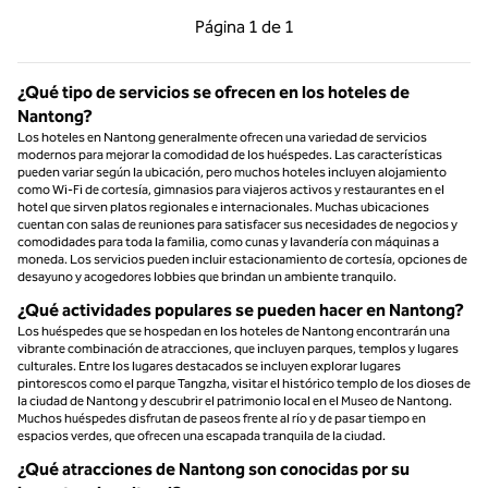
Página anterior, 1 de 1
Página siguiente, 1 d
Página
1 de 1
Página 1 de 1
¿Qué tipo de servicios se ofrecen en los hoteles de
Nantong?
Los hoteles en Nantong generalmente ofrecen una variedad de servicios
modernos para mejorar la comodidad de los huéspedes. Las características
pueden variar según la ubicación, pero muchos hoteles incluyen alojamiento
como Wi-Fi de cortesía, gimnasios para viajeros activos y restaurantes en el
hotel que sirven platos regionales e internacionales. Muchas ubicaciones
cuentan con salas de reuniones para satisfacer sus necesidades de negocios y
comodidades para toda la familia, como cunas y lavandería con máquinas a
moneda. Los servicios pueden incluir estacionamiento de cortesía, opciones de
desayuno y acogedores lobbies que brindan un ambiente tranquilo.
¿Qué actividades populares se pueden hacer en Nantong?
Los huéspedes que se hospedan en los hoteles de Nantong encontrarán una
vibrante combinación de atracciones, que incluyen parques, templos y lugares
culturales. Entre los lugares destacados se incluyen explorar lugares
pintorescos como el parque Tangzha, visitar el histórico templo de los dioses de
la ciudad de Nantong y descubrir el patrimonio local en el Museo de Nantong.
Muchos huéspedes disfrutan de paseos frente al río y de pasar tiempo en
espacios verdes, que ofrecen una escapada tranquila de la ciudad.
¿Qué atracciones de Nantong son conocidas por su