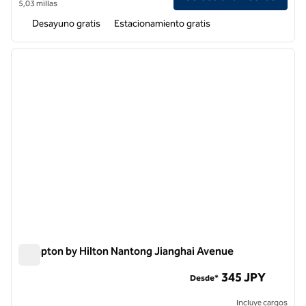
5,03 millas
Desayuno gratis
Estacionamiento gratis
1
/
12
imagen anterior
siguie
1 de 12
Hampton by Hilton Nantong Jianghai Avenue
Hampton by Hilton Nantong Jianghai Avenue
345 JPY
Desde*
Incluye cargos