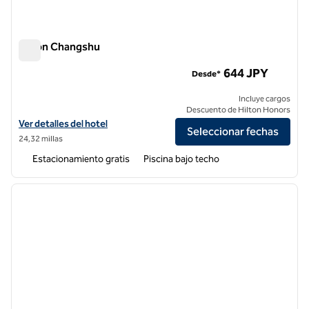
Hilton Changshu
Hilton Changshu
644 JPY
Desde*
Incluye cargos
Descuento de Hilton Honors
Ver detalles del hotel Hilton Changshu
Ver detalles del hotel
Seleccionar fechas
24,32 millas
Estacionamiento gratis
Piscina bajo techo
1
/
13
imagen anterior
siguie
1 de 13