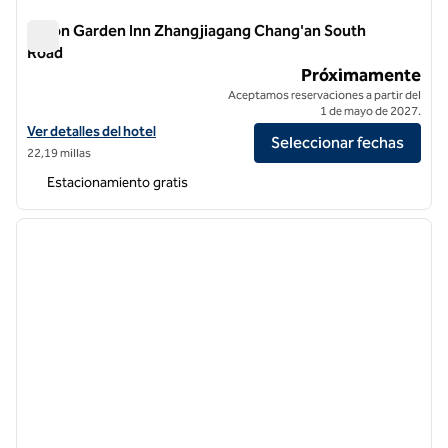
Hilton Garden Inn Zhangjiagang Chang'an South
Road
Hilton Garden Inn Zhangjiagang Chang'an South Road
Próximamente
Aceptamos reservaciones a partir del
1 de mayo de 2027.
Ver detalles del hotel Hilton Garden Inn Zhangjiagang Chang'an Sou
Ver detalles del hotel
Seleccionar fechas
22,19 millas
Estacionamiento gratis
1
/
13
imagen anterior
siguie
1 de 13