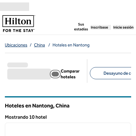
Saltar a contenido
,
abre una pestaña n
Sus
Inscríbase
Inicie sesión
estadías
Ubicaciones
/
China
/
Hoteles en Nantong
Comparar
Desayuno de corte
hoteles
Filtros sugeridos
Hoteles en Nantong, China
Mostrando 10 hotel
1
/
12
Mostrando 10 hotel
imagen anterior
siguie
1 de 12