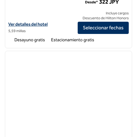
322 JPY
Desde*
Incluye cargos
Descuento de Hilton Honors
Ver detalles del hotel Hampton by Hilton Nantong Railway Station
Ver detalles del hotel
Seleccionar fechas
5,59 millas
Desayuno gratis
Estacionamiento gratis
1
/
10
imagen anterior
siguie
1 de 10