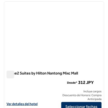
imagen anterior
siguie
1 de 12
Home2 Suites by Hilton Nantong Mixc Mall
Home2 Suites by Hilton Nantong Mixc Mall
312 JPY
Desde*
Incluye cargos
Descuento de Honors: Compra
Anticipada
Ver detalles del hotel para Home2 Suites by Hilton Nantong Mixc Mall
Ver detalles del hotel
Seleccionar fechas