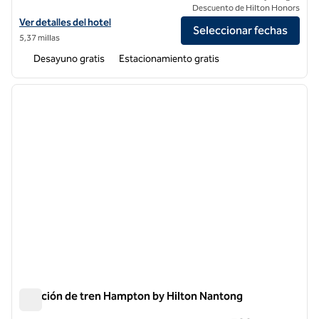
Descuento de Hilton Honors
Ver detalles del hotel Hampton by Hilton Nantong Jianghai Avenue
Ver detalles del hotel
Seleccionar fechas
5,37 millas
Desayuno gratis
Estacionamiento gratis
1
/
11
imagen anterior
siguie
1 de 11
Estación de tren Hampton by Hilton Nantong
Estación de tren Hampton by Hilton Nantong