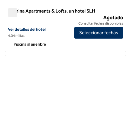
Wilmina Apartments & Lofts, un hotel SLH
Wilmina Apartments & Lofts, un hotel SLH
Agotado
Consultar fechas disponibles
Ver detalles del hotel Wilmina Apartments & Lofts, an SLH Hotel
Ver detalles del hotel
Seleccionar fechas
4,04 millas
Piscina al aire libre
1
/
12
imagen anterior
siguie
1 de 12