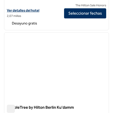
The Hilton Sale Honors
Ver detalles del hotel Hampton by Hilton Berlin City East Side Gallery
Ver detalles del hotel
Seleccionar fechas
2,07 millas
Desayuno gratis
1
/
12
imagen anterior
siguie
1 de 12
DoubleTree by Hilton Berlin Ku'damm
DoubleTree by Hilton Berlin Ku'damm