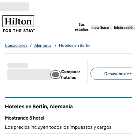
Saltar a contenido
,
abre una pestaña n
Sus
Inscríbase
Inicie sesión
estadías
Ubicaciones
/
Alemania
/
Hoteles en Berlín
Comparar
Desayuno de corte
hoteles
Filtros sugeridos
Hoteles en Berlín, Alemania
Mostrando 8 hotel
Mostrando 8 hotel
Los precios incluyen todos los impuestos y cargos
1
/
12
imagen anterior
siguie
1 de 12