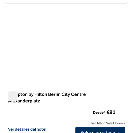
1
/
12
imagen anterior
siguie
1 de 12
Hampton by Hilton Berlin City Centre
Alexanderplatz
Hampton by Hilton Berlin City Centre Alexanderplatz
€91
Desde*
The Hilton Sale Honors
Ver detalles del hotel Hampton by Hilton Berlin City Centre Alexande
Ver detalles del hotel
Seleccionar fechas