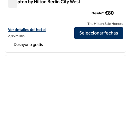
Hampton by Hilton Berlin City West
Hampton by Hilton Berlin City West
€80
Desde*
The Hilton Sale Honors
Ver detalles del hotel Hampton by Hilton Berlin City West
Ver detalles del hotel
Seleccionar fechas
2,85 millas
Desayuno gratis
1
/
13
imagen anterior
siguie
1 de 13