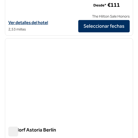
€111
Desde*
The Hilton Sale Honors
Ver detalles del hotel DoubleTree by Hilton Berlin Ku'damm
Ver detalles del hotel
Seleccionar fechas
2,53 millas
1
/
12
imagen anterior
siguie
1 de 12
Waldorf Astoria Berlín
Waldorf Astoria Berlín