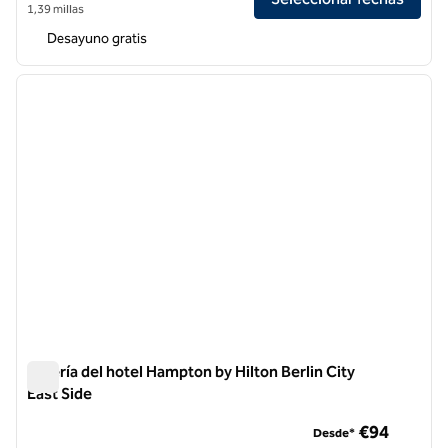
1,39 millas
Desayuno gratis
1
/
12
imagen anterior
siguie
1 de 12
Galería del hotel Hampton by Hilton Berlin City
East Side
Galería del hotel Hampton by Hilton Berlin City East Side
€94
Desde*