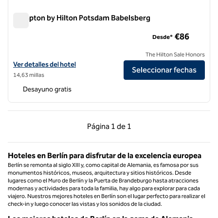
Hampton by Hilton Potsdam Babelsberg
Hampton by Hilton Potsdam Babelsberg
€86
Desde*
The Hilton Sale Honors
Ver detalles del hotel Hampton by Hilton Potsdam Babelsberg
Ver detalles del hotel
Seleccionar fechas
14,63 millas
Desayuno gratis
Página anterior, 1 de 1
Página siguiente, 1 d
Página
1 de 1
Página 1 de 1
Hoteles en Berlín para disfrutar de la excelencia europea
Berlín se remonta al siglo XIII y, como capital de Alemania, es famosa por sus
monumentos históricos, museos, arquitectura y sitios históricos. Desde
lugares como el Muro de Berlín y la Puerta de Brandeburgo hasta atracciones
modernas y actividades para toda la familia, hay algo para explorar para cada
viajero. Nuestros mejores hoteles en Berlín son el lugar perfecto para realizar el
check-in y luego conocer las vistas y los sonidos de la ciudad.