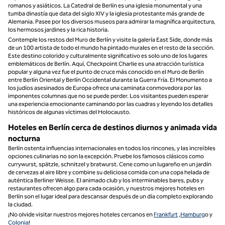
romanos y asiáticos. La Catedral de Berlín es una iglesia monumental y una
tumba dinastía que data del siglo XIV y la iglesia protestante más grande de
Alemania. Pasee por los diversos museos para admirar la magnífica arquitectura,
los hermosos jardines y la rica historia.
Contemple los restos del Muro de Berlín y visite la galería East Side, donde más
de un 100 artista de todo el mundo ha pintado murales en el resto de la sección.
Este destino colorido y culturalmente significativo es solo uno de los lugares
emblemáticos de Berlín. Aquí, Checkpoint Charlie es una atracción turística
popular y alguna vez fue el punto de cruce más conocido en el Muro de Berlín
entre Berlín Oriental y Berlín Occidental durante la Guerra Fría. El Monumento a
los judíos asesinados de Europa ofrece una caminata conmovedora por las
imponentes columnas que no se puede perder. Los visitantes pueden esperar
una experiencia emocionante caminando por las cuadras y leyendo los detalles
históricos de algunas víctimas del Holocausto.
Hoteles en Berlín cerca de destinos diurnos y animada vida
nocturna
Berlín ostenta influencias internacionales en todos los rincones, y las increíbles
opciones culinarias no son la excepción. Pruebe los famosos clásicos como
currywurst, spätzle, schnitzel y bratwurst. Cene como un lugareño en un jardín
de cervezas al aire libre y combine su deliciosa comida con una copa helada de
auténtica Berliner Weisse. El animado club y los interminables bares, pubs y
restaurantes ofrecen algo para cada ocasión, y nuestros mejores hoteles en
Berlín son el lugar ideal para descansar después de un día completo explorando
la ciudad.
¡No olvide visitar nuestros mejores hoteles cercanos en
Frankfurt
,
Hamburg
o y
Colonia
!