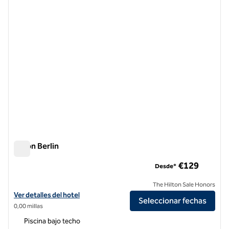
Hilton Berlin
Hilton Berlin
€129
Desde*
The Hilton Sale Honors
Ver detalles del hotel Hilton Berlin
Ver detalles del hotel
Seleccionar fechas
0,00 millas
Piscina bajo techo