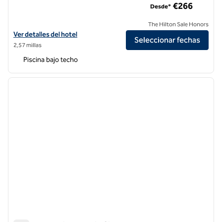
€266
Desde*
The Hilton Sale Honors
Ver detalles del hotel Waldorf Astoria Berlin
Ver detalles del hotel
Seleccionar fechas
2,57 millas
Piscina bajo techo
1
/
12
imagen anterior
siguie
1 de 12