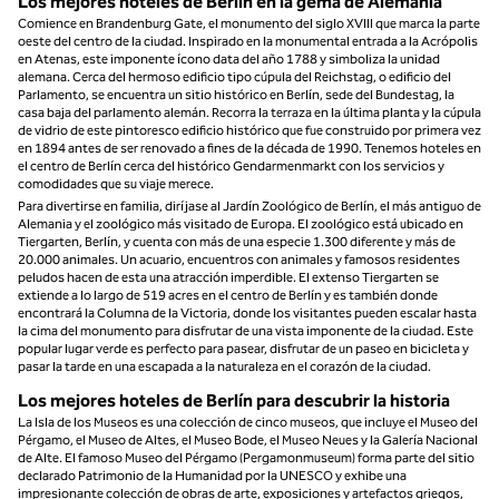
Los mejores hoteles de Berlín en la gema de Alemania
Comience en Brandenburg Gate, el monumento del siglo XVIII que marca la parte
oeste del centro de la ciudad. Inspirado en la monumental entrada a la Acrópolis
en Atenas, este imponente ícono data del año 1788 y simboliza la unidad
alemana. Cerca del hermoso edificio tipo cúpula del Reichstag, o edificio del
Parlamento, se encuentra un sitio histórico en Berlín, sede del Bundestag, la
casa baja del parlamento alemán. Recorra la terraza en la última planta y la cúpula
de vidrio de este pintoresco edificio histórico que fue construido por primera vez
en 1894 antes de ser renovado a fines de la década de 1990. Tenemos hoteles en
el centro de Berlín cerca del histórico Gendarmenmarkt con los servicios y
comodidades que su viaje merece.
Para divertirse en familia, diríjase al Jardín Zoológico de Berlín, el más antiguo de
Alemania y el zoológico más visitado de Europa. El zoológico está ubicado en
Tiergarten, Berlín, y cuenta con más de una especie 1.300 diferente y más de
20.000 animales. Un acuario, encuentros con animales y famosos residentes
peludos hacen de esta una atracción imperdible. El extenso Tiergarten se
extiende a lo largo de 519 acres en el centro de Berlín y es también donde
encontrará la Columna de la Victoria, donde los visitantes pueden escalar hasta
la cima del monumento para disfrutar de una vista imponente de la ciudad. Este
popular lugar verde es perfecto para pasear, disfrutar de un paseo en bicicleta y
pasar la tarde en una escapada a la naturaleza en el corazón de la ciudad.
Los mejores hoteles de Berlín para descubrir la historia
La Isla de los Museos es una colección de cinco museos, que incluye el Museo del
Pérgamo, el Museo de Altes, el Museo Bode, el Museo Neues y la Galería Nacional
de Alte. El famoso Museo del Pérgamo (Pergamonmuseum) forma parte del sitio
declarado Patrimonio de la Humanidad por la UNESCO y exhibe una
impresionante colección de obras de arte, exposiciones y artefactos griegos,