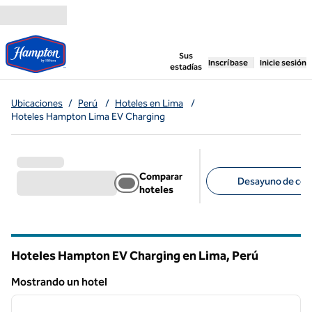
Saltar a contenido
,
abre una pestaña n
Sus
Inscríbase
Inicie sesión
estadías
Ubicaciones
/
Perú
/
Hoteles en Lima
/
Hoteles Hampton Lima EV Charging
Comparar
Desayuno de corte
hoteles
Filtros sugeridos
Hoteles Hampton EV Charging en Lima, Perú
Mostrando un hotel
1
/
11
Mostrando un hotel
imagen anterior
siguie
1 de 11