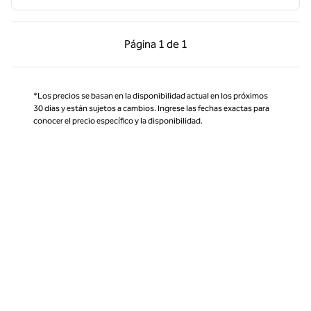
Página anterior, 1 de 1
Página siguiente, 1 d
Página
1 de 1
Página 1 de 1
*Los precios se basan en la disponibilidad actual en los próximos
30 días y están sujetos a cambios. Ingrese las fechas exactas para
conocer el precio específico y la disponibilidad.