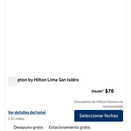
Hampton by Hilton Lima San Isidro
Hampton by Hilton Lima San Isidro
$78
Desde*
Descuento de Hilton Honors no
reembolsable
Ver detalles del hotel Hampton by Hilton Lima San Isidro
Ver detalles del hotel
Seleccionar fechas
3,51 millas
Desayuno gratis
Estacionamiento gratis