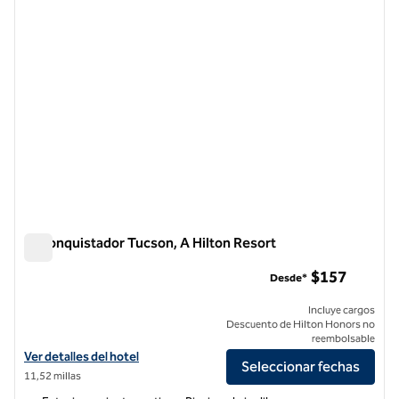
El Conquistador Tucson, A Hilton Resort
El Conquistador Tucson, A Hilton Resort
$157
Desde*
Incluye cargos
Descuento de Hilton Honors no
reembolsable
Ver detalles del hotel El Conquistador Tucson, A Hilton Resort
Ver detalles del hotel
Seleccionar fechas
11,52 millas