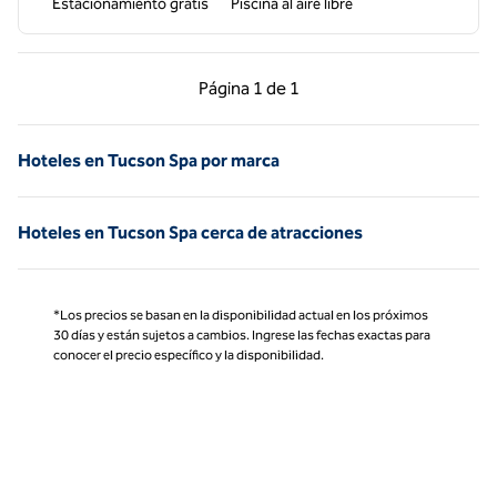
Estacionamiento gratis
Piscina al aire libre
Página anterior, 1 de 1
Página siguiente, 1 d
Página
1 de 1
Página 1 de 1
Hoteles en Tucson Spa por marca
Hoteles en Tucson Spa cerca de atracciones
*Los precios se basan en la disponibilidad actual en los próximos
30 días y están sujetos a cambios. Ingrese las fechas exactas para
conocer el precio específico y la disponibilidad.