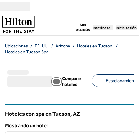
Saltar a contenido
,
abre una pestaña n
Sus
Inscríbase
Inicie sesión
estadías
Ubicaciones
/
EE. UU.
/
Arizona
/
Hoteles en Tucson
/
Hoteles en Tucson Spa
Comparar
Estacionamiento d
hoteles
Filtros sugeridos
Hoteles con spa en Tucson,
AZ
Arizona
Mostrando un hotel
1
/
13
Mostrando un hotel
imagen anterior
siguie
1 de 13