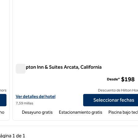
Hampton Inn & Suites Arcata, California
Hampton Inn & Suites Arcata, California
$198
Desde*
nors
Descuento de Hilton Ho
Ver detalles del hotel Hampton Inn & Suites Arcata, California
Ver detalles del hotel
Seleccionar fechas
7,59 millas
cho
Desayuno gratis
Estacionamiento gratis
Piscina bajo te
 anterior, 1 de 1
Página siguiente, 1 de 1
ágina
1 de 1