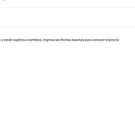
Página 1 de 1
 y están sujetos a cambios. Ingrese las fechas exactas para conocer el precio