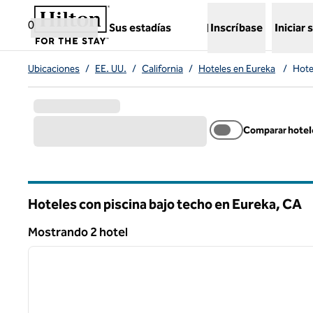
Saltar a contenido
,
abre una nueva pestaña
0
Sus estadías
Inscríbase
Iniciar 
Ubicaciones
/
EE. UU.
/
California
/
Hoteles en Eureka
/
Hote
Comparar hotel
Hoteles con piscina bajo techo en Eureka,
CA
California
Mostrando 2 hotel
1
Mostrando 2 hotel
imagen anterior
1 de 12