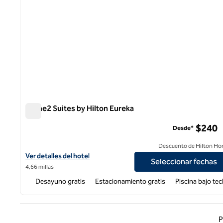
Home2 Suites by Hilton Eureka
Home2 Suites by Hilton Eureka
$240
Desde*
Descuento de Hilton Ho
Ver detalles del hotel Home2 Suites by Hilton Eureka
Ver detalles del hotel
Seleccionar fechas
4,66 millas
Desayuno gratis
Estacionamiento gratis
Piscina bajo te
Página
P