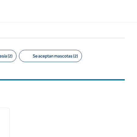
sía (2)
Se aceptan mascotas (2)
/
12
siguiente imagen