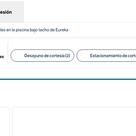
sesión
les en la piscina bajo techo de Eureka
Desayuno de cortesía (2)
Estacionamiento de corte
es
Filtros sugeridos
/
12
1
siguiente imagen
imagen anterior
1 de 12