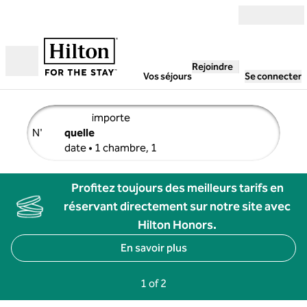
Aller directement au contenu
Rejoindre
Ouverture
Vos séjours
Se connecter
importe
N'
quelle
adultemodifier les détails de la recherche, n'importe quel
date • 1 chambre, 1
Profitez toujours des meilleurs tarifs en
réservant directement sur notre site avec
Hilton Honors.
En savoir plus
Previous Page, 2 of 2
Next Page, 2 of 2
1 of 2
Page 1 of 2