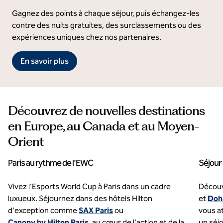
Gagnez des points à chaque séjour, puis échangez-les
contre des nuits gratuites, des surclassements ou des
expériences uniques chez nos partenaires.
En savoir plus
Découvrez de nouvelles destinations
en Europe, au Canada et au Moyen-
Orient
Paris au rythme de l'EWC
Séjour
Vivez l'Esports World Cup à Paris dans un cadre
Découv
luxueux. Séjournez dans des hôtels Hilton
et
Doh
d'exception comme
SAX Paris
ou
vous a
Canopy by Hilton Paris
, au cœur de l'action et de la
un séjo