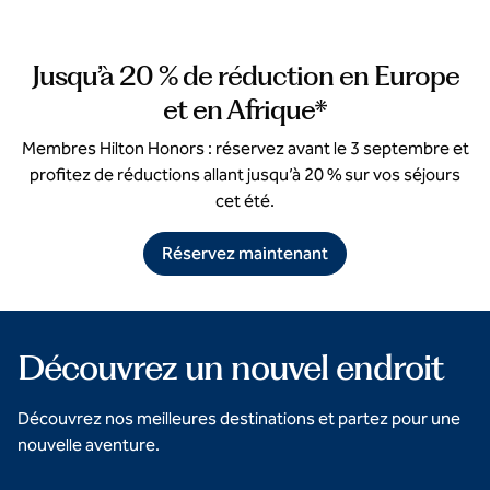
1
/
3
previous image
next i
1 of 3
Jusqu’à 20 % de réduction en Europe
et en Afrique*
Membres Hilton Honors : réservez avant le 3 septembre et
profitez de réductions allant jusqu’à 20 % sur vos séjours
cet été.
Réservez maintenant
Découvrez un nouvel endroit
Découvrez nos meilleures destinations et partez pour une
nouvelle aventure.