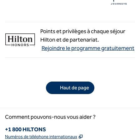
Points et privilèges à chaque séjour
Hilton et de partenariat.
Rejoindre le programme gratuitement
Haut de page
Comment pouvons-nous vous aider ?
Téléphone :
+1 800 HILTONS
,
S'ouvre dans un nouvel o
Numéros de téléphone internationaux