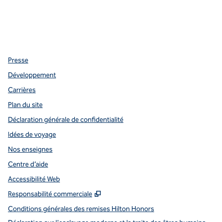
Facebook
x
Instagram
,
s’ouvre dans un nouvel onglet
,
s’ouvre dans un nouvel onglet
,
s’ouvre dans un nouvel onglet
Presse
Développement
Carrières
Plan du site
Déclaration générale de confidentialité
Idées de voyage
Nos enseignes
Centre d’aide
Accessibilité Web
,
S'ouvre dans un nouvel onglet
Responsabilité commerciale
Conditions générales des remises Hilton Honors