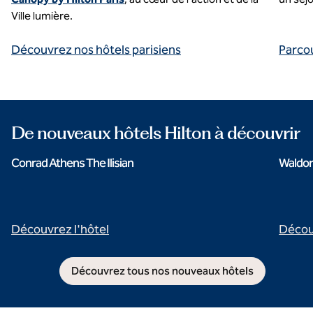
Ville lumière.
Découvrez nos hôtels parisiens
Parco
De nouveaux hôtels Hilton à découvrir
Conrad Athens The Ilisian
Waldor
Découvrez l'hôtel
Décou
Découvrez tous nos nouveaux hôtels