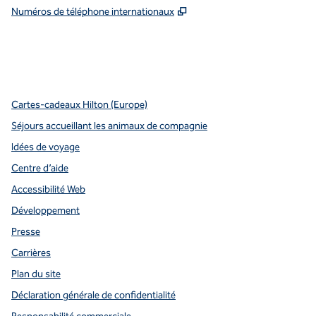
,
S'ouvre dans un nouvel o
Numéros de téléphone internationaux
x
Facebook
Instagram
Youtube
pinterest
,
s’ouvre dans un nouvel onglet
,
s’ouvre dans un nouvel onglet
,
s’ouvre dans un nouvel onglet
,
ouvre un nouvel onglet
,
ouvre un nouvel onglet
Cartes-cadeaux Hilton (Europe)
Séjours accueillant les animaux de compagnie
Idées de voyage
Centre d’aide
Accessibilité Web
Développement
Presse
Carrières
Plan du site
Déclaration générale de confidentialité