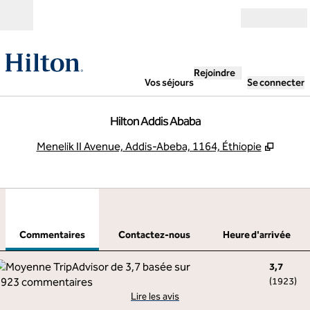
Aller directement au contenu
Ouverture
Rejoindre
Vos séjours
Se connecter
Hilton Addis Ababa
,
S'ouvr
Menelik II Avenue, Addis-Abeba, 1164, Éthiopie
1
/
12
image précédente
imag
1 sur 12
Contactez-nous
Commentaires
Contactez-nous
Heure d'arrivée
3,7
(
1923
)
Lire les avis