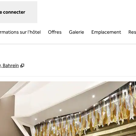
e connecter
rmations sur l'hôtel
Offres
Galerie
Emplacement
Res
,
S'ouvre dans un nouvel onglet
, Bahreïn