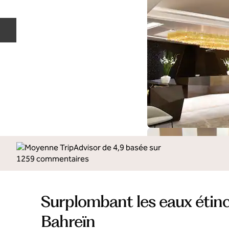
Diapositive précédente
Surplombant les eaux étin
Bahreïn