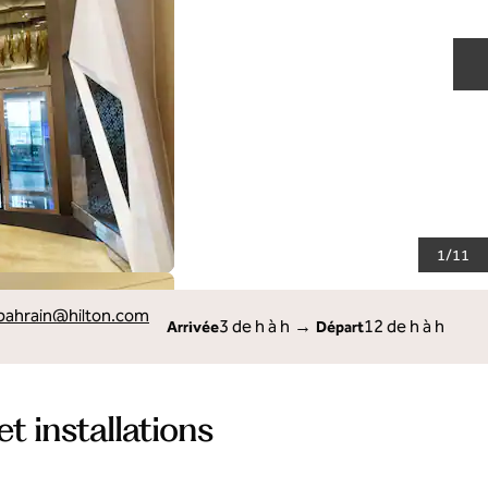
D
1
/
11
.bahrain
@hilton.com
3 de h à h
→
12 de h à h
Arrivée
Départ
et installations