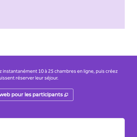
ez instantanément 10 à 25 chambres en ligne, puis créez
issent réserver leur séjour.
nouvel onglet
,
S'ouvre dans un nouvel on
 web pour les participants