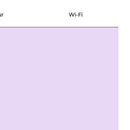
r
Wi-Fi