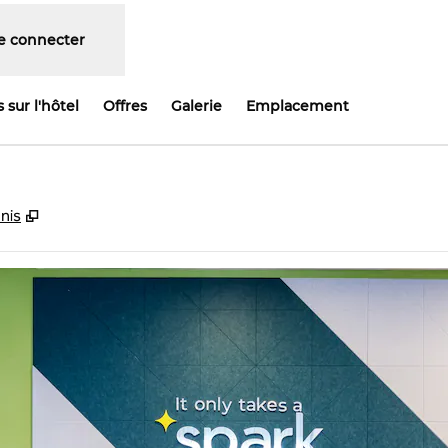
e connecter
 sur l'hôtel
Offres
Galerie
Emplacement
,
S'ouvre dans un nouvel onglet
nis