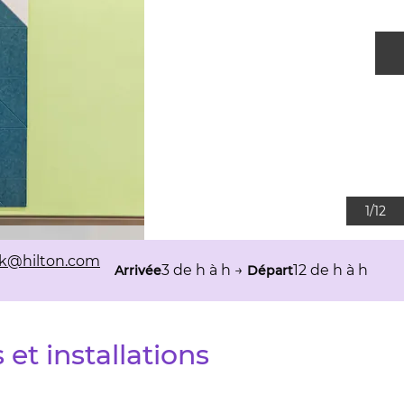
D
1
/
12
k
@hilton.com
3 de h à h
→
12 de h à h
Arrivée
Départ
 et installations