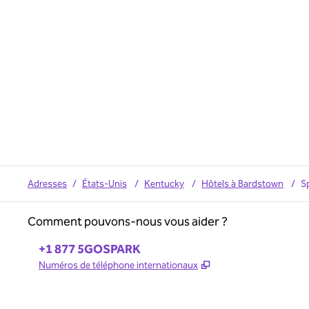
Adresses
/
États-Unis
/
Kentucky
/
Hôtels à Bardstown
/
S
Comment pouvons-nous vous aider ?
Téléphone :
+1 877 5GOSPARK
,
S'ouvre dans un no
Numéros de téléphone internationaux