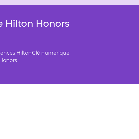
 Hilton Honors
iences Hilton
Clé numérique
Honors