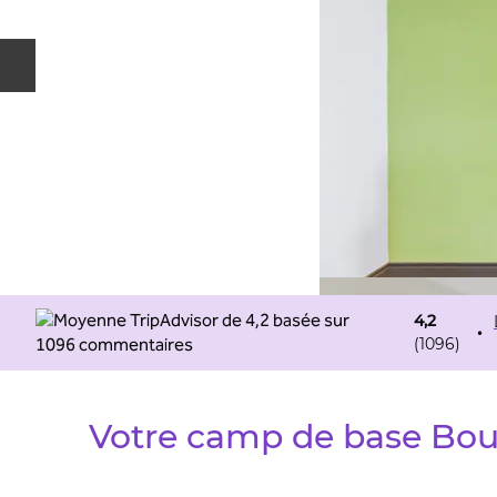
Diapositive précédente
4,2
•
(
1096
)
Votre camp de base Bour