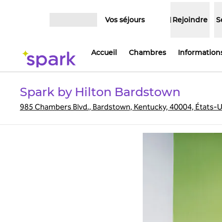
Aller directement au contenu
Vos séjours
Rejoindre
S
Ouvrir le menu
Accueil
Chambres
Informations
Spark by Hilton Bardstown
985 Chambers Blvd., Bardstown, Kentucky, 40004, États-U