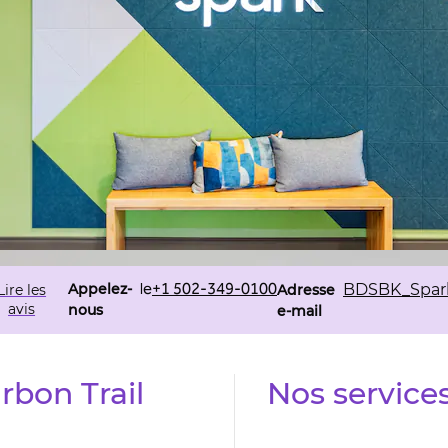
Appelez
Email
le
+1 502-349-0100
Appelez-
BDSBK_Spar
Lire les
Adresse
avis
nous
e-mail
bon Trail
Nos services