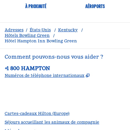
À PROXIMITÉ
AÉROPORTS
Adresses
/
États-Unis
/
Kentucky
/
Hôtels Bowling Green
/
Hôtel Hampton Inn Bowling Green
Comment pouvons-nous vous aider ?
Téléphone :
+1 800 HAMPTON
,
S'ouvre dans un
Numéros de téléphone internationaux
Facebook
x
Instagram
,
s’ouvre dans un nouvel onglet
,
s’ouvre dans un nouvel onglet
,
s’ouvre dans un nouvel onglet
Cartes-cadeaux Hilton (Europe)
Séjours accueillant les animaux de compagnie