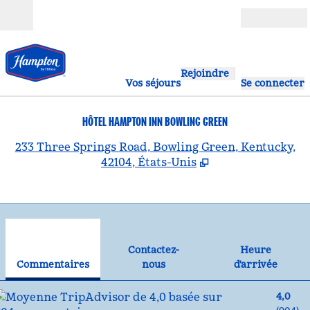
Aller directement au contenu
Ouverture
Rejoindre
Vos séjours
Se connecter
HÔTEL HAMPTON INN BOWLING GREEN
,
S
233 Three Springs Road, Bowling Green, Kentucky,
42104, États-Unis
1
/
12
image précédente
ima
1 sur 12
Contactez-nous
Contactez-
Heure
Commentaires
nous
d'arrivée
4,0