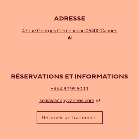
ADRESSE
,
S'ouvre 
RÉSERVATIONS ET INFORMATIONS
+33 4 92 99 50 11
spa@canopycannes.com
,
ouvre un nouvel
Réserver un traitement