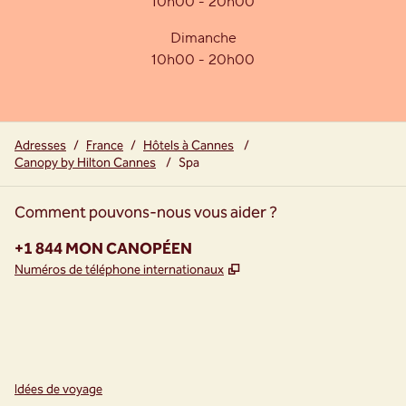
10h00 - 20h00
Dimanche
10h00 - 20h00
Adresses
/
France
/
Hôtels à Cannes
/
Canopy by Hilton Cannes
/
Spa
Comment pouvons-nous vous aider ?
Téléphone :
+1 844 MON CANOPÉEN
,
S'ouvre dans un nouvel o
Numéros de téléphone internationaux
Instagram
Facebook
,
s’ouvre dans un nouvel onglet
,
s’ouvre dans un nouvel onglet
Idées de voyage