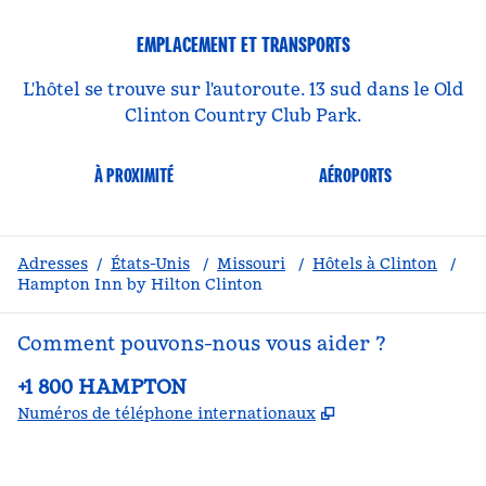
EMPLACEMENT ET TRANSPORTS
L'hôtel se trouve sur l'autoroute. 13 sud dans le Old
Clinton Country Club Park.
À PROXIMITÉ
AÉROPORTS
Adresses
/
États-Unis
/
Missouri
/
Hôtels à Clinton
/
Hampton Inn by Hilton Clinton
Comment pouvons-nous vous aider ?
Téléphone :
+1 800 HAMPTON
,
S'ouvre dans un
Numéros de téléphone internationaux
Facebook
x
Instagram