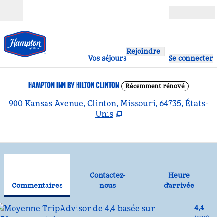
Aller directement au contenu
Ouverture
Rejoindre
Vos séjours
Se connecter
HAMPTON INN BY HILTON CLINTON
Récemment rénové
,
S
900 Kansas Avenue, Clinton, Missouri, 64735, États-
Unis
1
/
12
image précédente
ima
1 sur 12
Contactez-nous
Contactez-
Heure
Commentaires
nous
d'arrivée
4,4