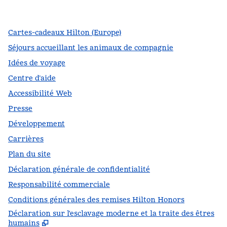
,
s’ouvre dans un nouvel onglet
,
s’ouvre dans un nouvel onglet
,
s’ouvre dans un nouvel onglet
Cartes-cadeaux Hilton (Europe)
Séjours accueillant les animaux de compagnie
Idées de voyage
Centre d’aide
Accessibilité Web
Presse
Développement
Carrières
Plan du site
Déclaration générale de confidentialité
Responsabilité commerciale
Conditions générales des remises Hilton Honors
Déclaration sur l'esclavage moderne et la traite des êtres
,
S
humains