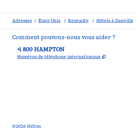
Adresses
/
États-Unis
/
Kentucky
/
Hôtels à Danville
Comment pouvons-nous vous aider ?
Téléphone :
+1 800 HAMPTON
,
S'ouvre dan
Numéros de téléphone internationaux
Facebook
x
Instagram
,
s’ouvre dans un nouvel onglet
,
s’ouvre dans un nouvel onglet
,
s’ouvre dans un nouvel onglet
©
2026
Hilton