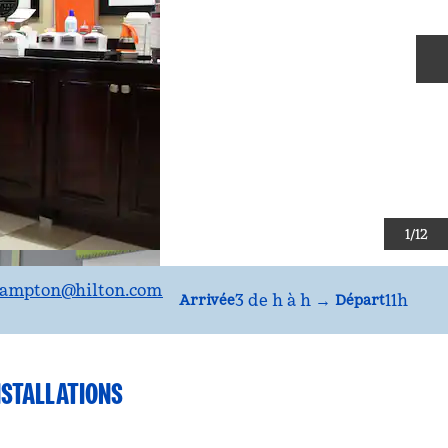
D
1
/
12
DVKKY
ampton
@hilton.com
3 de h à h
→
11h
Arrivée
Départ
NSTALLATIONS