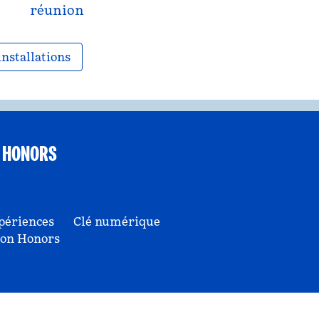
réunion
installations
 HONORS
périences
Clé numérique
ton Honors