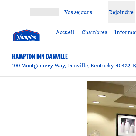
Aller directement au contenu
Vos séjours
Rejoindre
Ouvrir le menu
Accueil
Chambres
Informat
HAMPTON INN DANVILLE
100 Montgomery Way, Danville, Kentucky, 40422, É