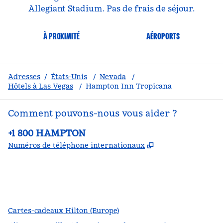
Allegiant Stadium. Pas de frais de séjour.
À PROXIMITÉ
AÉROPORTS
Adresses
/
États-Unis
/
Nevada
/
Hôtels à Las Vegas
/
Hampton Inn Tropicana
Comment pouvons-nous vous aider ?
Téléphone :
+1 800 HAMPTON
,
S'ouvre dans un
Numéros de téléphone internationaux
Facebook
x
Instagram
,
s’ouvre dans un nouvel onglet
,
s’ouvre dans un nouvel onglet
,
s’ouvre dans un nouvel onglet
Cartes-cadeaux Hilton (Europe)