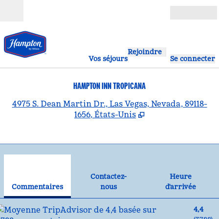
Aller directement au contenu
Ouverture
Rejoindre
Vos séjours
Se connecter
HAMPTON INN TROPICANA
,
S
4975 S. Dean Martin Dr., Las Vegas, Nevada, 89118-
1656, États-Unis
1
/
12
image précédente
ima
1 sur 12
Contactez-nous
Contactez-
Heure
Commentaires
nous
d'arrivée
4,4