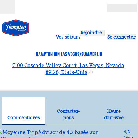
Aller directement au contenu
Ouverture
Rejoindre
Vos séjours
Se connecter
HAMPTON INN LAS VEGAS/SUMMERLIN
,
S
7100 Cascade Valley Court, Las Vegas, Nevada,
89128, États-Unis
1
/
12
image précédente
ima
1 sur 12
Contactez-nous
Contactez-
Heure
Commentaires
nous
d'arrivée
4,2