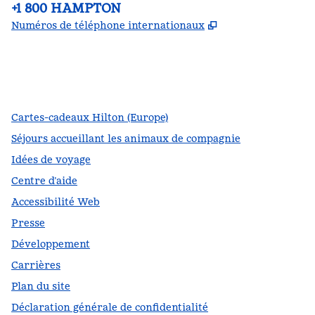
Téléphone :
+1 800 HAMPTON
,
S'ouvre dans un
Numéros de téléphone internationaux
Facebook
x
Instagram
,
s’ouvre dans un nouvel onglet
,
s’ouvre dans un nouvel onglet
,
s’ouvre dans un nouvel onglet
Cartes-cadeaux Hilton (Europe)
Séjours accueillant les animaux de compagnie
Idées de voyage
Centre d’aide
Accessibilité Web
Presse
Développement
Carrières
Plan du site
Déclaration générale de confidentialité