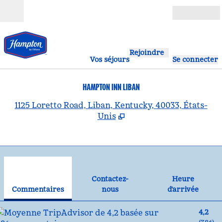
Aller directement au contenu
Ouverture
Rejoindre
Vos séjours
Se connecter
HAMPTON INN LIBAN
,
S
1125 Loretto Road, Liban, Kentucky, 40033, États-
Unis
1
/
12
image précédente
ima
1 sur 12
Contactez-nous
Contactez-
Heure
Commentaires
nous
d'arrivée
4,2