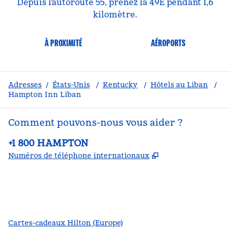
Depuis l'autoroute 55, prenez la 49E pendant 1,6
kilomètre.
À PROXIMITÉ
AÉROPORTS
Adresses
/
États-Unis
/
Kentucky
/
Hôtels au Liban
/
Hampton Inn Liban
Comment pouvons-nous vous aider ?
Téléphone :
+1 800 HAMPTON
,
S'ouvre dans un
Numéros de téléphone internationaux
Facebook
x
Instagram
,
s’ouvre dans un nouvel onglet
,
s’ouvre dans un nouvel onglet
,
s’ouvre dans un nouvel onglet
Cartes-cadeaux Hilton (Europe)