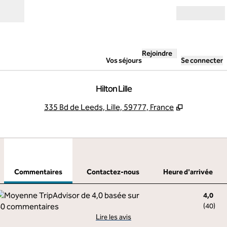
Aller directement au contenu
Ouverture
Rejoindre
Vos séjours
Se connecter
Hilton Lille
,
S'ouvre dan
335 Bd de Leeds, Lille, 59777, France
1
/
12
image précédente
imag
1 sur 12
Contactez-nous
Commentaires
Contactez-nous
Heure d'arrivée
4,0
(
40
)
Lire les avis