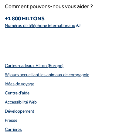
Comment pouvons-nous vous aider ?
Téléphone :
+1 800 HILTONS
,
S'ouvre dans un nouvel o
Numéros de téléphone internationaux
x
Facebook
Instagram
Youtube
pinterest
,
s’ouvre dans un nouvel onglet
,
s’ouvre dans un nouvel onglet
,
s’ouvre dans un nouvel onglet
,
ouvre un nouvel onglet
,
ouvre un nouvel onglet
Cartes-cadeaux Hilton (Europe)
Séjours accueillant les animaux de compagnie
Idées de voyage
Centre d’aide
Accessibilité Web
Développement
Presse
Carrières