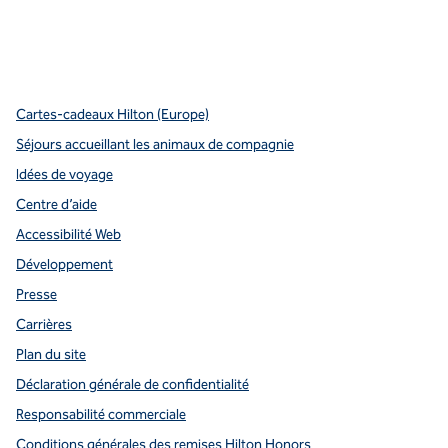
x
Facebook
Instagram
Youtube
pinterest
,
s’ouvre dans un nouvel onglet
,
s’ouvre dans un nouvel onglet
,
s’ouvre dans un nouvel onglet
,
ouvre un nouvel onglet
,
ouvre un nouvel onglet
Cartes-cadeaux Hilton (Europe)
Séjours accueillant les animaux de compagnie
Idées de voyage
Centre d’aide
Accessibilité Web
Développement
Presse
Carrières
Plan du site
Déclaration générale de confidentialité
Responsabilité commerciale
Conditions générales des remises Hilton Honors