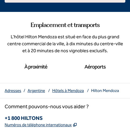
Emplacement et transports
L'hôtel Hilton Mendoza est situé en face du plus grand
centre commercial de la ville, à dix minutes du centre-ville
et à 20 minutes de nos vignobles exclusifs.
À proximité
Aéroports
Adresses
/
Argentine
/
Hôtels à Mendoza
/
Hilton Mendoza
Comment pouvons-nous vous aider ?
Téléphone :
+1 800 HILTONS
,
S'ouvre dans un nouvel o
Numéros de téléphone internationaux