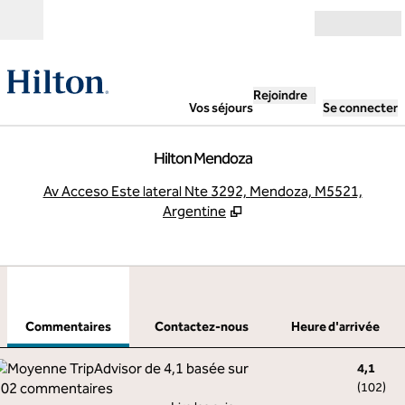
Aller directement au contenu
Ouverture
Rejoindre
Vos séjours
Se connecter
Hilton Mendoza
,
S
Av Acceso Este lateral Nte 3292, Mendoza, M5521,
Argentine
1
/
12
image précédente
imag
1 sur 12
Contactez-nous
Commentaires
Contactez-nous
Heure d'arrivée
4,1
(
102
)