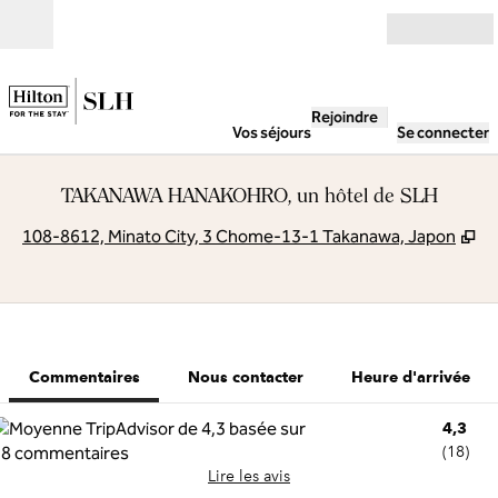
Aller directement au contenu
Ouverture
Rejoindre
Vos séjours
Se connecter
TAKANAWA HANAKOHRO, un hôtel de SLH
,
S
108-8612, Minato City, 3 Chome-13-1 Takanawa, Japon
1 sur 12
1
/
12
image précédente
image suivant
Nous contacter
Commentaires
Nous contacter
Heure d'arrivée
4,3
(
18
)
Lire les avis