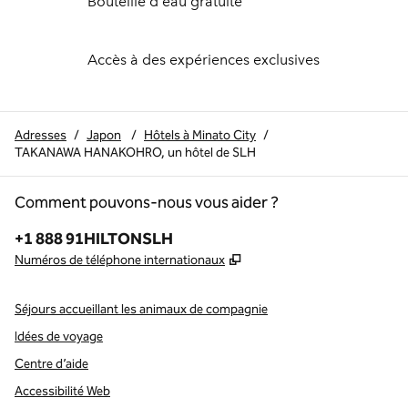
Bouteille d'eau gratuite
Accès à des expériences exclusives
Adresses
/
Japon
/
Hôtels à Minato City
/
TAKANAWA HANAKOHRO, un hôtel de SLH
Comment pouvons-nous vous aider ?
Téléphone :
+1 888 91HILTONSLH
,
S'ouvre dans un nouvel o
Numéros de téléphone internationaux
Séjours accueillant les animaux de compagnie
Idées de voyage
Centre d’aide
Accessibilité Web