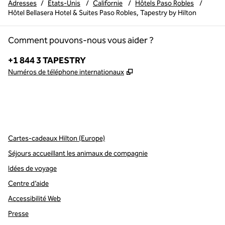
Adresses
/
États-Unis
/
Californie
/
Hôtels Paso Robles
/
Hôtel Bellasera Hotel & Suites Paso Robles, Tapestry by Hilton
Comment pouvons-nous vous aider ?
Téléphone :
+1 844 3 TAPESTRY
,
S'ouvre dans un nouvel o
Numéros de téléphone internationaux
x
Facebook
Instagram
,
s’ouvre dans un nouvel onglet
,
s’ouvre dans un nouvel onglet
,
s’ouvre dans un nouvel onglet
Cartes-cadeaux Hilton (Europe)
Séjours accueillant les animaux de compagnie
Idées de voyage
Centre d’aide
Accessibilité Web
Presse