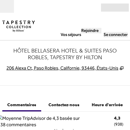
Aller directement au contenu
Ouverture
Rejoindre
Vos séjours
Se connecter
HÔTEL BELLASERA HOTEL & SUITES PASO
ROBLES, TAPESTRY BY HILTON
,
S'
206 Alexa Ct, Paso Robles, Californie, 93446, États-Unis
1 sur 12
1
/
12
image précédente
image suivant
Contactez-nous
Commentaires
Contactez-nous
Heure d'arrivée
4,3
(
938
)