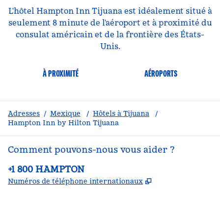
L'hôtel Hampton Inn Tijuana est idéalement situé à
seulement 8 minute de l'aéroport et à proximité du
consulat américain et de la frontière des États-
Unis.
À PROXIMITÉ
AÉROPORTS
Adresses
/
Mexique
/
Hôtels à Tijuana
/
Hampton Inn by Hilton Tijuana
Comment pouvons-nous vous aider ?
Téléphone :
+1 800 HAMPTON
,
S'ouvre dans un
Numéros de téléphone internationaux
Facebook
x
Instagram
,
s’ouvre dans un nouvel onglet
,
s’ouvre dans un nouvel onglet
,
s’ouvre dans un nouvel onglet