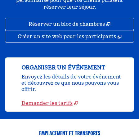
personnalisé pour que vos clients puissent
réserver leur séjour.
,
S'ouvre da
Réserver un bloc de chambres
,
S'ouv
Créer un site web pour les participants
ORGANISER UN ÉVÉNEMENT
Envoyez les détails de votre événement
et découvrez ce que nous pouvons vous
offrir.
Demander les tarifs
EMPLACEMENT ET TRANSPORTS