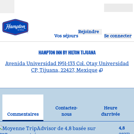
Aller directement au contenu
Ouverture
Rejoindre
Vos séjours
Se connecter
HAMPTON INN BY HILTON TIJUANA
,
S
Avenida Universidad 1951-133 Col. Otay Universidad
CP, Tijuana, 22427, Mexique
1
/
12
image précédente
ima
1 sur 12
Contactez-nous
Contactez-
Heure
Commentaires
nous
d'arrivée
4,8