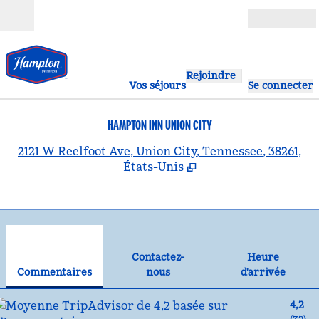
Aller directement au contenu
Ouverture
Rejoindre
Vos séjours
Se connecter
HAMPTON INN UNION CITY
,
S
2121 W Reelfoot Ave, Union City, Tennessee, 38261,
États-Unis
1
/
12
image précédente
ima
1 sur 12
Contactez-nous
Contactez-
Heure
Commentaires
nous
d'arrivée
4,2