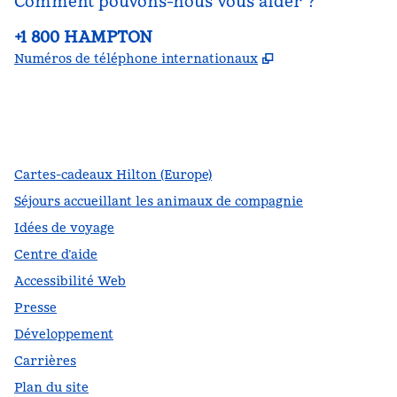
Comment pouvons-nous vous aider ?
Téléphone :
+1 800 HAMPTON
,
S'ouvre dans un
Numéros de téléphone internationaux
Facebook
x
Instagram
,
s’ouvre dans un nouvel onglet
,
s’ouvre dans un nouvel onglet
,
s’ouvre dans un nouvel onglet
Cartes-cadeaux Hilton (Europe)
Séjours accueillant les animaux de compagnie
Idées de voyage
Centre d’aide
Accessibilité Web
Presse
Développement
Carrières
Plan du site