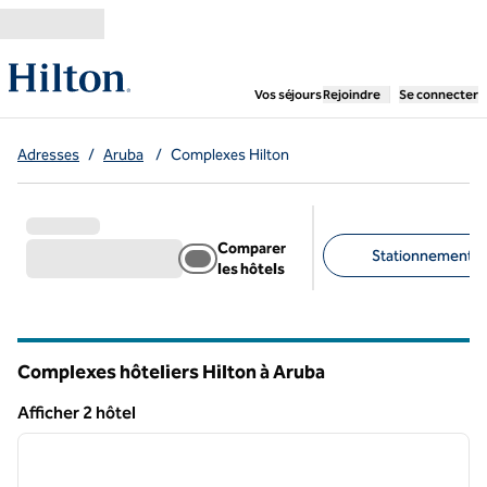
Aller directement au contenu
,
ouvre un nouvel ongl
Vos séjours
Rejoindre
Se connecter
Adresses
/
Aruba
/
Complexes Hilton
Comparer
Stationnement gra
les hôtels
Filtres suggérés
Complexes hôteliers Hilton à Aruba
Afficher 2 hôtel
1
/
11
Afficher 2 hôtel
image précédente
image 
1 sur 11