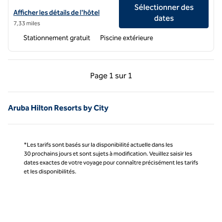
Sélectionner des
Afficher les détails de l'hôtel The Westerly à l'hôtel Hilton Aruba Ca
Afficher les détails de l'hôtel
dates
7,33 miles
Stationnement gratuit
Piscine extérieure
Page précédente, 1 sur 1
Page suivante, 1 sur 
Page
1 sur 1
Page 1 sur 1
Aruba Hilton Resorts by City
*Les tarifs sont basés sur la disponibilité actuelle dans les
30 prochains jours et sont sujets à modification. Veuillez saisir les
dates exactes de votre voyage pour connaître précisément les tarifs
et les disponibilités.