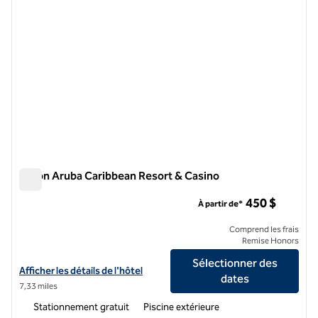
Hilton Aruba Caribbean Resort & Casino
Hilton Aruba Caribbean Resort & Casino
450 $
À partir de*
Comprend les frais
Remise Honors
Sélectionner des
Afficher les détails de l'hôtel Hilton Aruba Caribbean Resort & Casino
Afficher les détails de l'hôtel
dates
7,33 miles
Stationnement gratuit
Piscine extérieure