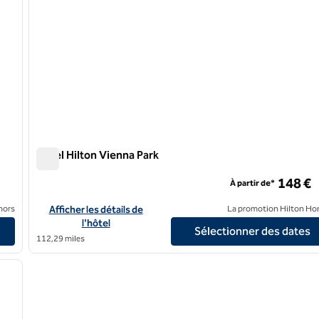
Hôtel Hilton Vienna Park
Hôtel Hilton Vienna Park
148 €
À partir de*
Afficher les détails de l'hôtel Hilton Vienna Park
nors
Afficher les détails de
La promotion Hilton Ho
l'hôtel
Sélectionner des dates
112,29 miles
/
12
image suivante