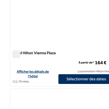
Hôtel Hilton Vienna Plaza
Hôtel Hilton Vienna Plaza
164 €
À partir de*
Afficher les détails de l'hôtel Hilton Vienna Plaza
Afficher les détails de
La promotion Hilton Ho
l'hôtel
Sélectionner des dates
111,79 miles
1
image précédente
1 sur 12