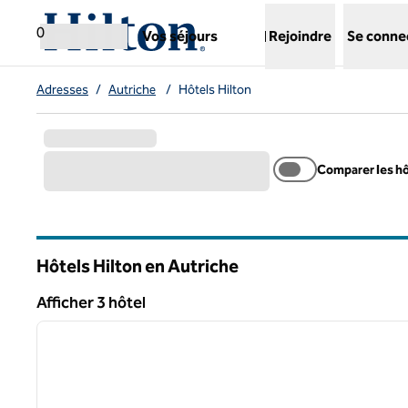
Aller directement au contenu
,
ouvre un nouvel onglet
0
Vos séjours
Rejoindre
Se conne
Adresses
/
Autriche
/
Hôtels Hilton
Comparer les h
Hôtels Hilton en Autriche
Afficher 3 hôtel
1
Afficher 3 hôtel
image précédente
1 sur 12