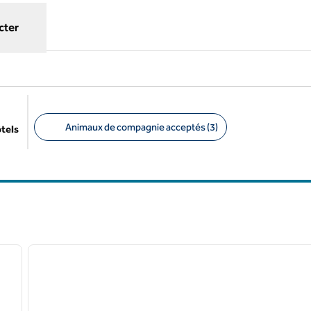
cter
Animaux de compagnie acceptés (3)
ôtels
Filtres suggérés
/
12
1
image suivante
image précédente
1 sur 12