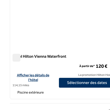
Hôtel Hilton Vienna Waterfront
Hôtel Hilton Vienna Waterfront
120 €
À partir de*
Afficher les détails de l'hôtel Hilton Vienna Waterfront
Afficher les détails de
La promotion Hilton Ho
l'hôtel
Sélectionner des dates
114,15 miles
Piscine extérieure
Page 