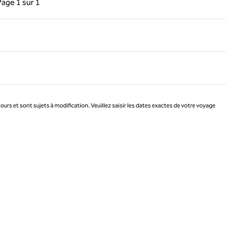
Page
1 sur 1
Page 1 sur 1
jours et sont sujets à modification. Veuillez saisir les dates exactes de votre voyage