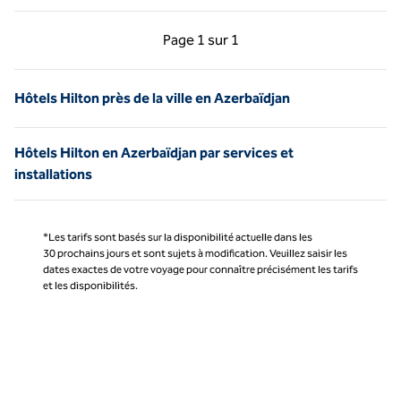
Page précédente, 1 sur 1
Page suivante, 1 sur 
Page
1 sur 1
Page 1 sur 1
Hôtels Hilton près de la ville en Azerbaïdjan
Hôtels Hilton en Azerbaïdjan par services et
installations
*Les tarifs sont basés sur la disponibilité actuelle dans les
30 prochains jours et sont sujets à modification. Veuillez saisir les
dates exactes de votre voyage pour connaître précisément les tarifs
et les disponibilités.