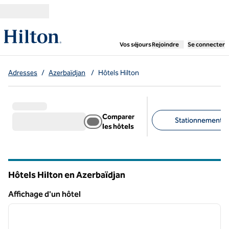
Aller directement au contenu
,
ouvre un nouvel ongl
Vos séjours
Rejoindre
Se connecter
Adresses
/
Azerbaïdjan
/
Hôtels Hilton
Comparer
Stationnement gra
les hôtels
Filtres suggérés
Hôtels Hilton en Azerbaïdjan
Affichage d'un hôtel
1
/
12
Affichage d'un hôtel
image précédente
image 
1 sur 12