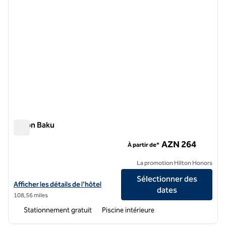
Hilton Baku
Hilton Baku
AZN 264
À partir de*
La promotion Hilton Honors
Sélectionner des
Afficher les détails de l'hôtel Hilton Baku
Afficher les détails de l'hôtel
dates
108,56 miles
Stationnement gratuit
Piscine intérieure