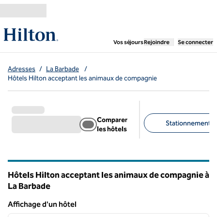
Aller directement au contenu
,
ouvre un nouvel ongl
Vos séjours
Rejoindre
Se connecter
Adresses
/
La Barbade
/
Hôtels Hilton acceptant les animaux de compagnie
Comparer
Stationnement gra
les hôtels
Filtres suggérés
Hôtels Hilton acceptant les animaux de compagnie à
La Barbade
Affichage d'un hôtel
1
/
12
Affichage d'un hôtel