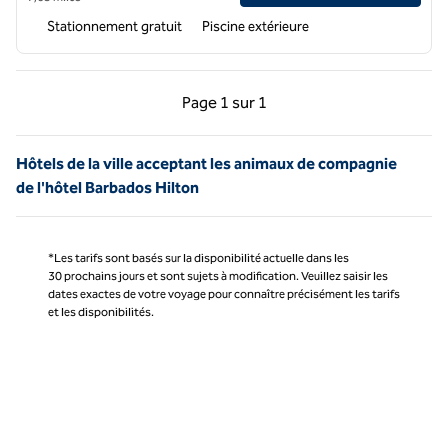
Stationnement gratuit
Piscine extérieure
Page précédente, 1 sur 1
Page suivante, 1 sur 
Page
1 sur 1
Page 1 sur 1
Hôtels de la ville acceptant les animaux de compagnie
de l'hôtel Barbados Hilton
*Les tarifs sont basés sur la disponibilité actuelle dans les
30 prochains jours et sont sujets à modification. Veuillez saisir les
dates exactes de votre voyage pour connaître précisément les tarifs
et les disponibilités.