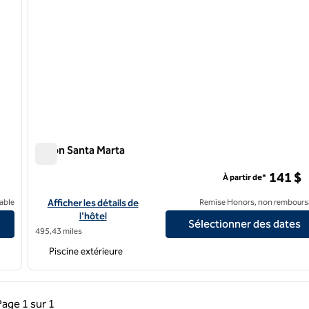
Hilton Santa Marta
Hilton Santa Marta
141 $
À partir de*
Afficher les détails de l'hôtel Hilton Santa Marta
able
Afficher les détails de
Remise Honors, non rembours
l'hôtel
Sélectionner des dates
495,43 miles
Piscine extérieure
précédente, 1 sur 1
Page suivante, 1 sur 1
Page
1 sur 1