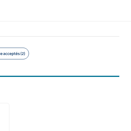
 acceptés (2)
/
12
image suivante