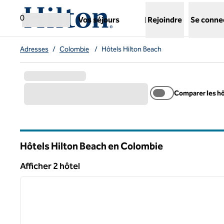
Aller directement au contenu
,
ouvre un nouvel onglet
0
Vos séjours
Rejoindre
Se conne
Adresses
/
Colombie
/
Hôtels Hilton Beach
Comparer les h
Hôtels Hilton Beach en Colombie
Afficher 2 hôtel
1
Afficher 2 hôtel
image précédente
1 sur 12