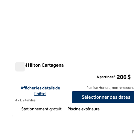
Hôtel Hilton Cartagena
Hôtel Hilton Cartagena
206 $
À partir de*
Afficher les détails de l'hôtel Hilton Cartagena
Afficher les détails de
Remise Honors, non rembours
l'hôtel
Sélectionner des dates
471,24 miles
Stationnement gratuit
Piscine extérieure
Page 