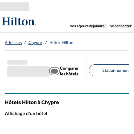
Aller directement au contenu
,
ouvre un nouvel ongl
Vos séjours
Rejoindre
Se connecter
Adresses
/
Chypre
/
Hôtels Hilton
Comparer
Stationnement gra
les hôtels
Filtres suggérés
Hôtels Hilton à Chypre
Affichage d'un hôtel
1
/
12
Affichage d'un hôtel
image précédente
image 
1 sur 12