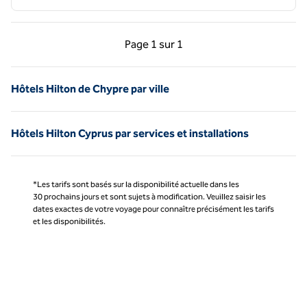
Page précédente, 1 sur 1
Page suivante, 1 sur 
Page
1 sur 1
Page 1 sur 1
Hôtels Hilton de Chypre par ville
Hôtels Hilton Cyprus par services et installations
*Les tarifs sont basés sur la disponibilité actuelle dans les
30 prochains jours et sont sujets à modification. Veuillez saisir les
dates exactes de votre voyage pour connaître précisément les tarifs
et les disponibilités.