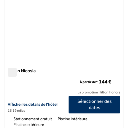
Hilton Nicosia
Hilton Nicosia
144 €
À partir de*
La promotion Hilton Honors
Sélectionner des
Afficher les détails de l'hôtel Hilton Nicosia
Afficher les détails de l'hôtel
dates
16,19 miles
Stationnement gratuit
Piscine intérieure
Piscine extérieure