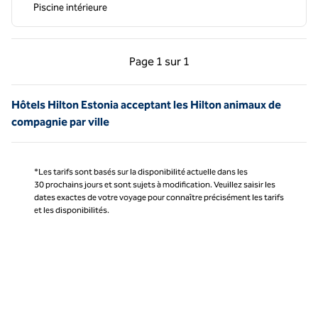
Piscine intérieure
Page précédente, 1 sur 1
Page suivante, 1 sur 
Page
1 sur 1
Page 1 sur 1
Hôtels Hilton Estonia acceptant les Hilton animaux de
compagnie par ville
*Les tarifs sont basés sur la disponibilité actuelle dans les
30 prochains jours et sont sujets à modification. Veuillez saisir les
dates exactes de votre voyage pour connaître précisément les tarifs
et les disponibilités.