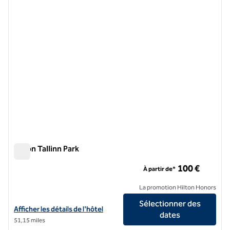
image précédente
image 
1 sur 12
Hilton Tallinn Park
Hilton Tallinn Park
100 €
À partir de*
La promotion Hilton Honors
Sélectionner des
Afficher les détails de l'hôtel Hilton Tallinn Park
Afficher les détails de l'hôtel
dates
51,15 miles