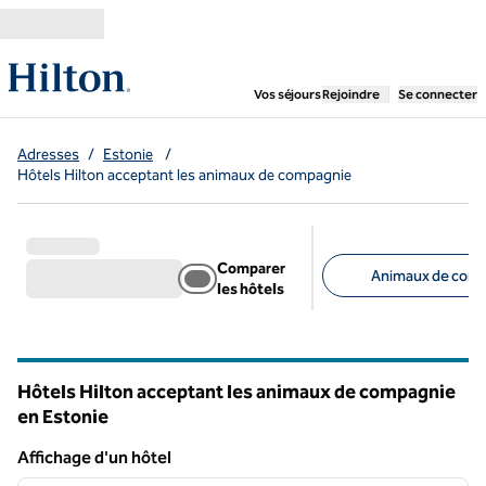
Aller directement au contenu
,
ouvre un nouvel ongl
Vos séjours
Rejoindre
Se connecter
Adresses
/
Estonie
/
Hôtels Hilton acceptant les animaux de compagnie
Comparer
Animaux de comp
les hôtels
Filtres suggérés
Hôtels Hilton acceptant les animaux de compagnie
en Estonie
Affichage d'un hôtel
1
/
12
Affichage d'un hôtel