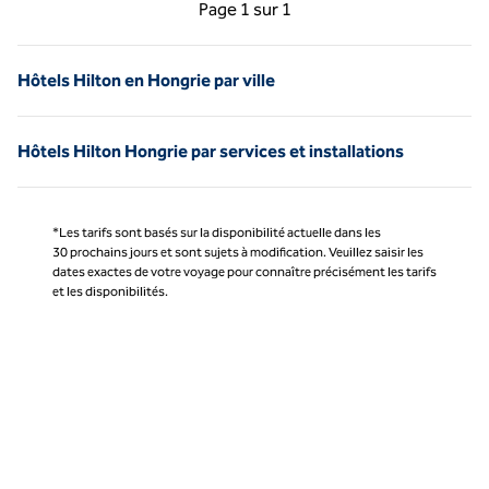
Page précédente, 1 sur 1
Page suivante, 1 sur 
Page
1 sur 1
Page 1 sur 1
Hôtels Hilton en Hongrie par ville
Hôtels Hilton Hongrie par services et installations
*Les tarifs sont basés sur la disponibilité actuelle dans les
30 prochains jours et sont sujets à modification. Veuillez saisir les
dates exactes de votre voyage pour connaître précisément les tarifs
et les disponibilités.