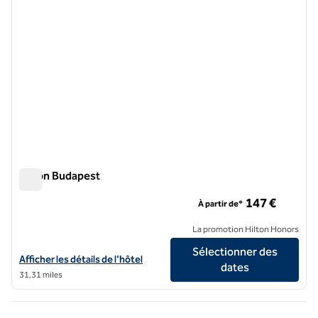
Hilton Budapest
Hilton Budapest
147 €
À partir de*
La promotion Hilton Honors
Sélectionner des
Afficher les détails de l'hôtel Hilton Budapest
Afficher les détails de l'hôtel
dates
31,31 miles