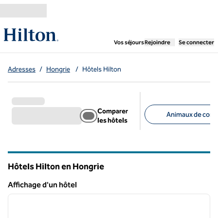
Aller directement au contenu
,
ouvre un nouvel ongl
Vos séjours
Rejoindre
Se connecter
Adresses
/
Hongrie
/
Hôtels Hilton
Comparer
Animaux de comp
les hôtels
Filtres suggérés
Hôtels Hilton en Hongrie
Affichage d'un hôtel
1
/
13
Affichage d'un hôtel
image précédente
image 
1 sur 13