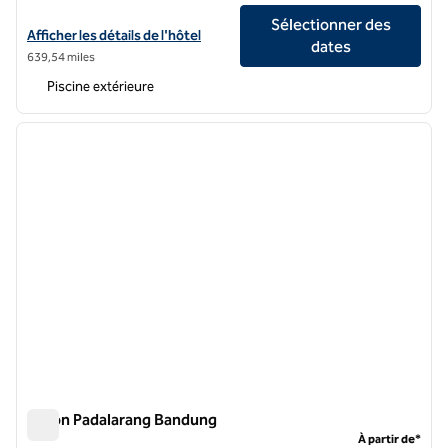
Sélectionner des
Afficher les détails de l'hôtel Hilton Bandung
Afficher les détails de l'hôtel
dates
639,54 miles
Piscine extérieure
1
/
12
image précédente
image 
1 sur 12
Hilton Padalarang Bandung
Hilton Padalarang Bandung
À partir de*