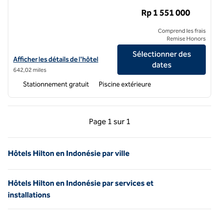
Rp 1 551 000
Comprend les frais
Remise Honors
Sélectionner des
Afficher les détails de l'hôtel Hilton Padalarang Bandung
Afficher les détails de l'hôtel
dates
642,02 miles
Stationnement gratuit
Piscine extérieure
Page précédente, 1 sur 1
Page suivante, 1 sur 
Page
1 sur 1
Page 1 sur 1
Hôtels Hilton en Indonésie par ville
Hôtels Hilton en Indonésie par services et
installations