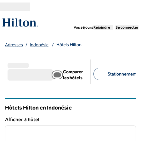
Aller directement au contenu
,
ouvre un nouvel ongl
Vos séjours
Rejoindre
Se connecter
Adresses
/
Indonésie
/
Hôtels Hilton
Comparer
Stationnement gra
les hôtels
Filtres suggérés
Hôtels Hilton en Indonésie
Afficher 3 hôtel
1
/
10
Afficher 3 hôtel
image précédente
image 
1 sur 10