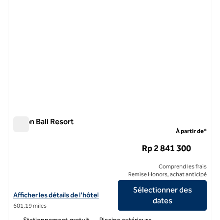
Hilton Bali Resort
Hilton Bali Resort
À partir de*
Rp 2 841 300
Comprend les frais
Remise Honors, achat anticipé
Sélectionner des
Afficher les détails de l'hôtel Hilton Bali Resort
Afficher les détails de l'hôtel
dates
601,19 miles