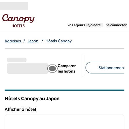
Aller directement au contenu
,
ouvre un nouvel ongl
Vos séjours
Rejoindre
Se connecter
Adresses
/
Japon
/
Hôtels Canopy
Comparer
Stationnement gra
les hôtels
Filtres suggérés
Hôtels Canopy au Japon
Afficher 2 hôtel
1
/
12
Afficher 2 hôtel
image précédente
image 
1 sur 12