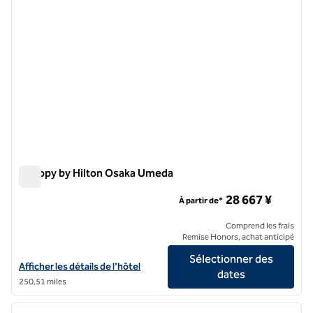
Canopy by Hilton Osaka Umeda
Canopy by Hilton Osaka Umeda
28 667 ¥
À partir de*
Comprend les frais
Remise Honors, achat anticipé
Sélectionner des
Afficher les détails de l'hôtel Canopy by Hilton Osaka Umeda
Afficher les détails de l'hôtel
dates
250,51 miles
1
/
12
image précédente
image 
1 sur 12