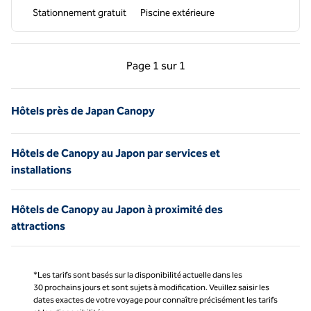
Stationnement gratuit
Piscine extérieure
Page précédente, 1 sur 1
Page suivante, 1 sur 
Page
1 sur 1
Page 1 sur 1
Hôtels près de Japan Canopy
Hôtels de Canopy au Japon par services et
installations
Hôtels de Canopy au Japon à proximité des
attractions
*Les tarifs sont basés sur la disponibilité actuelle dans les
30 prochains jours et sont sujets à modification. Veuillez saisir les
dates exactes de votre voyage pour connaître précisément les tarifs