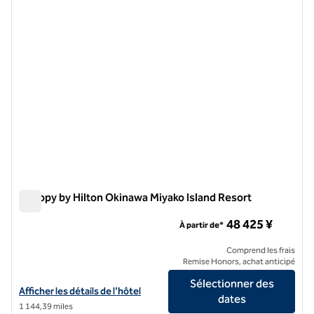
Canopy by Hilton Okinawa Miyako Island Resort
Canopy by Hilton Okinawa Miyako Island Resort
48 425 ¥
À partir de*
Comprend les frais
Remise Honors, achat anticipé
Sélectionner des
Afficher les détails de l'hôtel Canopy by Hilton Okinawa Miyako Islan
Afficher les détails de l'hôtel
dates
1 144,39 miles