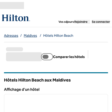
Aller directement au contenu
,
ouvre un nouvel ongl
Vos séjours
Rejoindre
Se connecter
Adresses
/
Maldives
/
Hôtels Hilton Beach
Comparer les hôtels
Filtres suggé
Hôtels Hilton Beach aux Maldives
Affichage d'un hôtel
1
/
12
Affichage d'un hôtel
image précédente
image 
1 sur 12