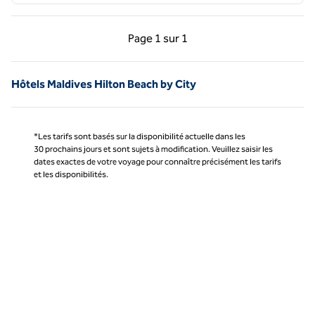
Page précédente, 1 sur 1
Page suivante, 1 sur 
Page
1 sur 1
Page 1 sur 1
Hôtels Maldives Hilton Beach by City
*Les tarifs sont basés sur la disponibilité actuelle dans les
30 prochains jours et sont sujets à modification. Veuillez saisir les
dates exactes de votre voyage pour connaître précisément les tarifs
et les disponibilités.