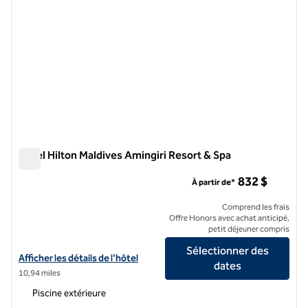
Hôtel Hilton Maldives Amingiri Resort & Spa
Hôtel Hilton Maldives Amingiri Resort & Spa
832 $
À partir de*
Comprend les frais
Offre Honors avec achat anticipé,
petit déjeuner compris
Sélectionner des
Afficher les détails de l'hôtel Hilton Maldives Amingiri Resort Spa
Afficher les détails de l'hôtel
dates
10,94 miles
Piscine extérieure