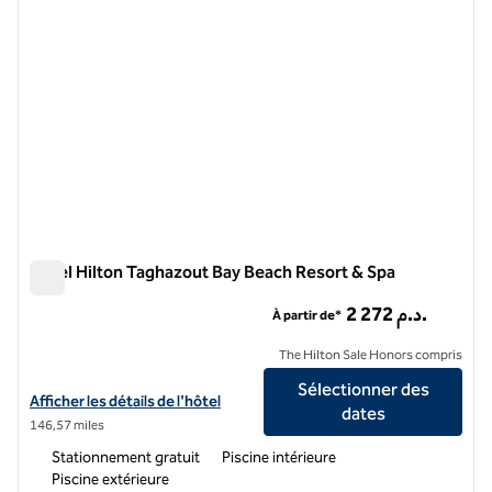
Hôtel Hilton Taghazout Bay Beach Resort & Spa
Hôtel Hilton Taghazout Bay Beach Resort & Spa
2 272 د.م.
À partir de*
The Hilton Sale Honors compris
Sélectionner des
Afficher les détails de l'hôtel Hilton Taghazout Bay Beach Resort & S
Afficher les détails de l'hôtel
dates
146,57 miles
Stationnement gratuit
Piscine intérieure
Piscine extérieure