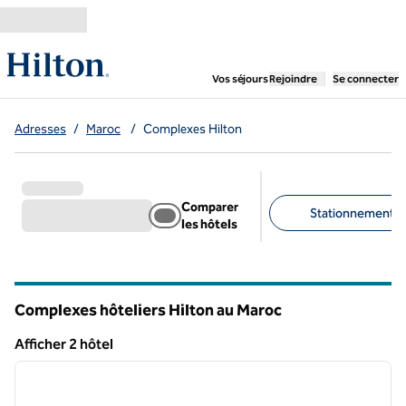
Aller directement au contenu
,
ouvre un nouvel ongl
Vos séjours
Rejoindre
Se connecter
Adresses
/
Maroc
/
Complexes Hilton
Comparer
Stationnement gra
les hôtels
Filtres suggérés
Complexes hôteliers Hilton au Maroc
Afficher 2 hôtel
1
/
12
Afficher 2 hôtel
image précédente
image 
1 sur 12