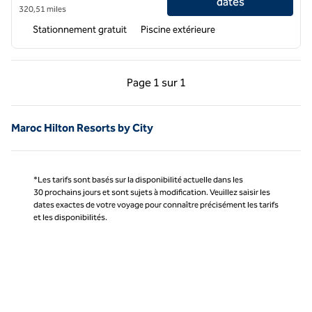
dates
320,51 miles
Stationnement gratuit
Piscine extérieure
Page précédente, 1 sur 1
Page suivante, 1 sur 
Page
1 sur 1
Page 1 sur 1
Maroc Hilton Resorts by City
*Les tarifs sont basés sur la disponibilité actuelle dans les
30 prochains jours et sont sujets à modification. Veuillez saisir les
dates exactes de votre voyage pour connaître précisément les tarifs
et les disponibilités.