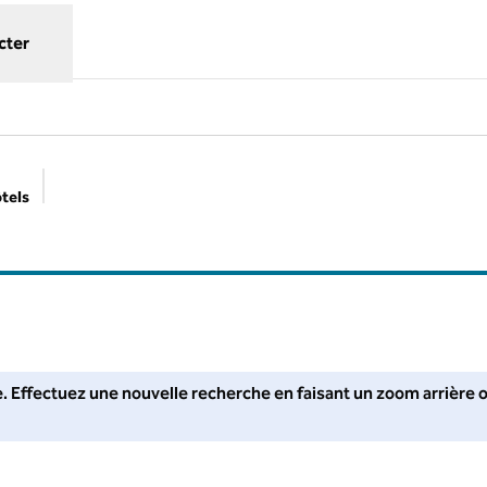
cter
ôtels
Filtres suggérés
. Ajustez vos filtres ou faites un zoom arrière pour obtenir plus
he. Effectuez une nouvelle recherche en faisant un zoom arrière 