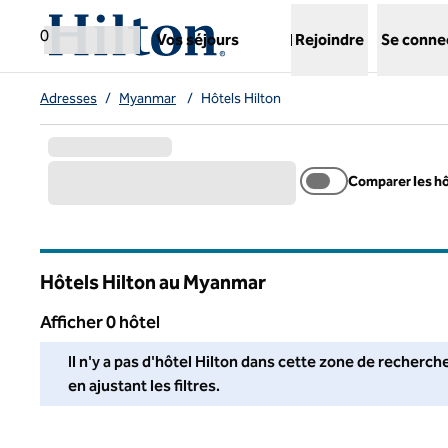
Aller directement au contenu
,
ouvre un nouvel onglet
0
Vos séjours
Rejoindre
Se conne
Adresses
/
Myanmar
/
Hôtels Hilton
Comparer les h
Hôtels Hilton au Myanmar
Afficher 0 hôtel
Nous n'avons trouvé aucun hôtel pour vous dans cette région
Il n'y a pas d'hôtel Hilton dans cette zone de recherc
en ajustant les filtres.