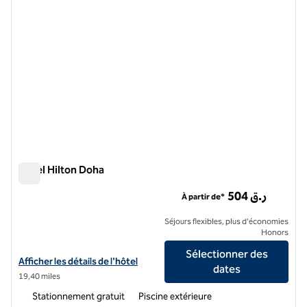
Hôtel Hilton Doha
Hôtel Hilton Doha
504 ر.ق
À partir de*
Séjours flexibles, plus d'économies
Honors
Sélectionner des
Afficher les détails de l'hôtel Hilton Doha
Afficher les détails de l'hôtel
dates
19,40 miles
Stationnement gratuit
Piscine extérieure