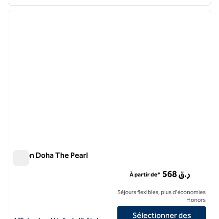
1
/
12
image précédente
image 
1 sur 12
Hilton Doha The Pearl
Hilton Doha The Pearl
568 ر.ق
À partir de*
Séjours flexibles, plus d'économies
Honors
Sélectionner des