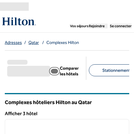
Aller directement au contenu
,
ouvre un nouvel ongl
Vos séjours
Rejoindre
Se connecter
Adresses
/
Qatar
/
Complexes Hilton
Comparer
Stationnement gra
les hôtels
Filtres suggérés
Complexes hôteliers Hilton au Qatar
Afficher 3 hôtel
1
/
12
Afficher 3 hôtel
image précédente
image 
1 sur 12