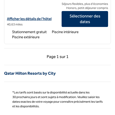
Séjours flexibles, plus d'économies
Honors, petit déjeuner compris
Sélectionner des
Afficher les détails de l'hôtel Hilton Salwa Beach Resort & Villas
Afficher les détails de l'hôtel
dates
40,63 miles
Stationnement gratuit
Piscine intérieure
Piscine extérieure
Page précédente, 1 sur 1
Page suivante, 1 sur 
Page
1 sur 1
Page 1 sur 1
Qatar Hilton Resorts by City
*Les tarifs sont basés sur la disponibilité actuelle dans les
30 prochains jours et sont sujets à modification. Veuillez saisir les
dates exactes de votre voyage pour connaître précisément les tarifs
et les disponibilités.