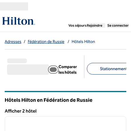
Aller directement au contenu
,
ouvre un nouvel ongl
Vos séjours
Rejoindre
Se connecter
Adresses
/
Fédération de Russie
/
Hôtels Hilton
Comparer
Stationnement gra
les hôtels
Filtres suggérés
Hôtels Hilton en Fédération de Russie
Afficher 2 hôtel
1
/
12
Afficher 2 hôtel
image précédente
image 
1 sur 12