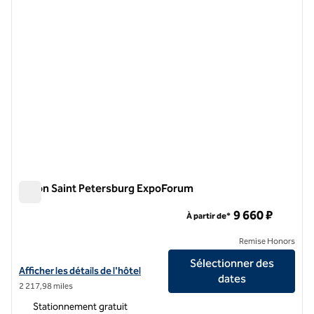
Hilton Saint Petersburg ExpoForum
Hilton Saint Petersburg ExpoForum
9 660 ₽
À partir de*
Remise Honors
Sélectionner des
Afficher les détails de l'hôtel Hilton Saint Petersburg ExpoForum
Afficher les détails de l'hôtel
dates
2 217,98 miles
Stationnement gratuit