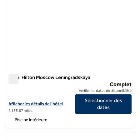
Hôtel Hilton Moscow Leningradskaya
Hôtel Hilton Moscow Leningradskaya
Complet
Vérifier les dates de disponibilité
Sélectionner des
Afficher les détails de l'hôtel Hilton Moscow Leningradskaya
Afficher les détails de l'hôtel
dates
2 155,67 miles
Piscine intérieure
1
/
12
image précédente
image 
1 sur 12