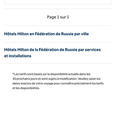
Page précédente, 1 sur 1
Page suivante, 1 sur 
Page
1 sur 1
Page 1 sur 1
Hôtels Hilton en Fédération de Russie par ville
Hôtels Hilton de la Fédération de Russie par services
et installations
*Les tarifs sont basés sur la disponibilité actuelle dans les
30 prochains jours et sont sujets à modification. Veuillez saisir les
dates exactes de votre voyage pour connaître précisément les tarifs
et les disponibilités.